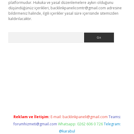
platformudur. Hukuka ve yasal düzenlemelere aykırı olduğunu
düşündüğünüz içerikleri,
backlinkpanelicomtr@gmail.com
adresine
bildirmeniz halinde, ilgili içerikler yasal süre içerisinde sitemizden
kaldırılacaktır.
Arama
bet
tulipbetgiris.org
Reklam ve İletişim:
E-mail:
backlinkpaneli@gmail.com
Teams:
forumhizmeti@gmail.com
Whatsapp: 0262 606 0 726
Telegram:
@karabul