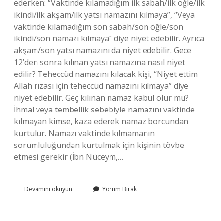
ederken: “Vaktinde kılamadığım ilk sabah/ilk öğle/ilk
ikindi/ilk akşam/ilk yatsı namazını kılmaya”, “Veya
vaktinde kılamadığım son sabah/son öğle/son
ikindi/son namazı kılmaya” diye niyet edebilir. Ayrıca
akşam/son yatsı namazını da niyet edebilir. Gece
12’den sonra kılınan yatsı namazına nasıl niyet
edilir? Teheccüd namazını kılacak kişi, “Niyet ettim
Allah rızası için teheccüd namazını kılmaya” diye
niyet edebilir. Geç kılınan namaz kabul olur mu?
İhmal veya tembellik sebebiyle namazını vaktinde
kılmayan kimse, kaza ederek namaz borcundan
kurtulur. Namazı vaktinde kılmamanın
sorumluluğundan kurtulmak için kişinin tövbe
etmesi gerekir (İbn Nüceym,…
Geç
Devamını okuyun
Yorum Bırak
Kılınan
Namaza
Nasıl