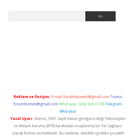
Arama
et
tulipbetgiris.org
Reklam ve İletişim:
E-mail:
backlinkpaneli@gmail.com
Teams:
forumhizmeti@gmail.com
Whatsapp: 0262 606 0 726
Telegram:
@karabul
Yasal Uyarı:
Sitemiz, 5651 Sayılı Kanun gereğince Bilgi Teknolojileri
ve İletişim Kurumu (BTK) tarafından onaylanmış bir Yer Sağlayıcı
olarak hizmet vermektedir. Bu nedenle, sitedeki içerikleri proaktif