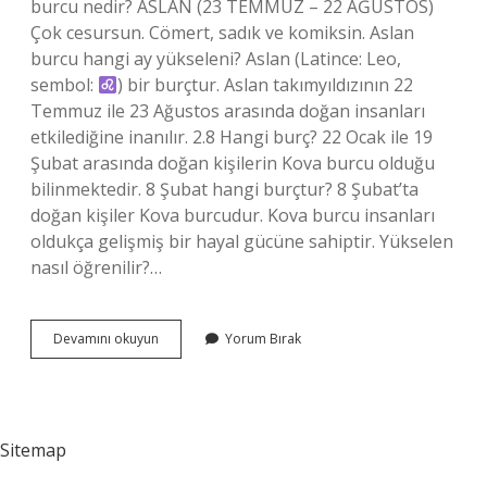
burcu nedir? ASLAN (23 TEMMUZ – 22 AĞUSTOS)
Çok cesursun. Cömert, sadık ve komiksin. Aslan
burcu hangi ay yükseleni? Aslan (Latince: Leo,
sembol:
) bir burçtur. Aslan takımyıldızının 22
Temmuz ile 23 Ağustos arasında doğan insanları
etkilediğine inanılır. 2.8 Hangi burç? 22 Ocak ile 19
Şubat arasında doğan kişilerin Kova burcu olduğu
bilinmektedir. 8 Şubat hangi burçtur? 8 Şubat’ta
doğan kişiler Kova burcudur. Kova burcu insanları
oldukça gelişmiş bir hayal gücüne sahiptir. Yükselen
nasıl öğrenilir?…
2
Devamını okuyun
Yorum Bırak
Ağustos
Hangi
Burç
Yükseleni
Sitemap