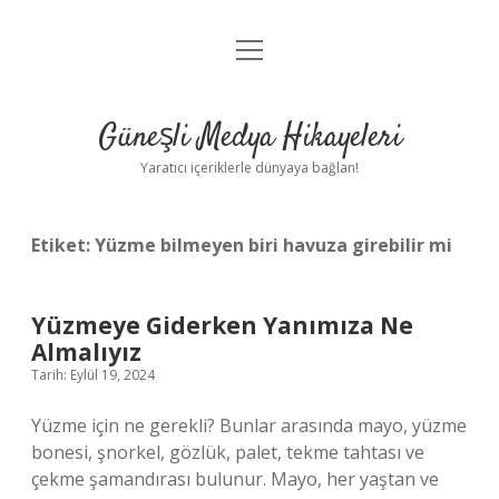
menüyü
Anasayfa
aç
Gizlilik Politikası
Güneşli Medya Hikayeleri
Yasal Uyarı
Yaratıcı içeriklerle dünyaya bağlan!
Hakkımızda
Etiket:
Yüzme bilmeyen biri havuza girebilir mi
Yüzmeye Giderken Yanımıza Ne
Almalıyız
Tarih: Eylül 19, 2024
Yüzme için ne gerekli? Bunlar arasında mayo, yüzme
bonesi, şnorkel, gözlük, palet, tekme tahtası ve
çekme şamandırası bulunur. Mayo, her yaştan ve