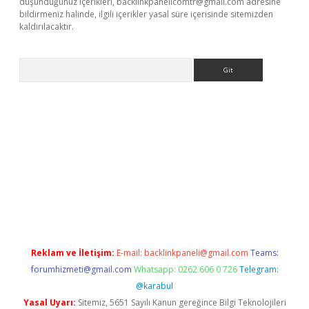
düşündüğünüz içerikleri,
backlinkpanelicomtr@gmail.com
adresine
bildirmeniz halinde, ilgili içerikler yasal süre içerisinde sitemizden
kaldırılacaktır.
Arama
et
tulipbetgiris.org
Reklam ve İletişim:
E-mail:
backlinkpaneli@gmail.com
Teams:
forumhizmeti@gmail.com
Whatsapp: 0262 606 0 726
Telegram:
@karabul
Yasal Uyarı:
Sitemiz, 5651 Sayılı Kanun gereğince Bilgi Teknolojileri