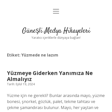
menüyü
Anasayfa
aç
Gizlilik Politikası
Güneşli Medya Hikayeleri
Yasal Uyarı
Yaratıcı içeriklerle dünyaya bağlan!
Hakkımızda
Etiket:
Yüzmede ne lazım
Yüzmeye Giderken Yanımıza Ne
Almalıyız
Tarih: Eylül 19, 2024
Yüzme için ne gerekli? Bunlar arasında mayo, yüzme
bonesi, şnorkel, gözlük, palet, tekme tahtası ve
çekme şamandırası bulunur. Mayo, her yaştan ve