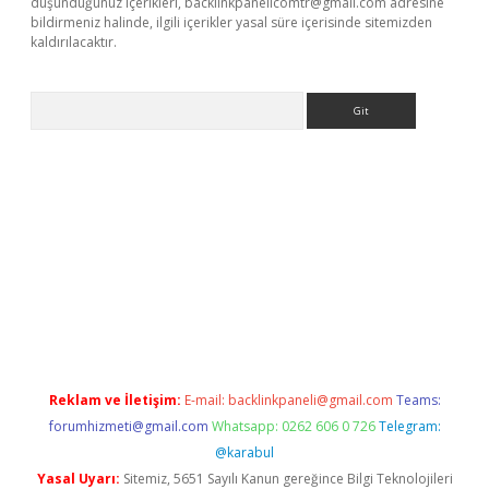
düşündüğünüz içerikleri,
backlinkpanelicomtr@gmail.com
adresine
bildirmeniz halinde, ilgili içerikler yasal süre içerisinde sitemizden
kaldırılacaktır.
Arama
et
tulipbetgiris.org
Reklam ve İletişim:
E-mail:
backlinkpaneli@gmail.com
Teams:
forumhizmeti@gmail.com
Whatsapp: 0262 606 0 726
Telegram:
@karabul
Yasal Uyarı:
Sitemiz, 5651 Sayılı Kanun gereğince Bilgi Teknolojileri