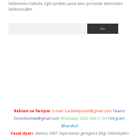
bildirmeniz halinde, ilgili içerikler yasal süre içerisinde sitemizden
kaldırılacaktır.
Arama
giris.org
Reklam ve İletişim:
E-mail:
backlinkpaneli@gmail.com
Teams:
forumhizmeti@gmail.com
Whatsapp: 0262 606 0 726
Telegram:
@karabul
Yasal Uyarı:
Sitemiz, 5651 Sayılı Kanun gereğince Bilgi Teknolojileri