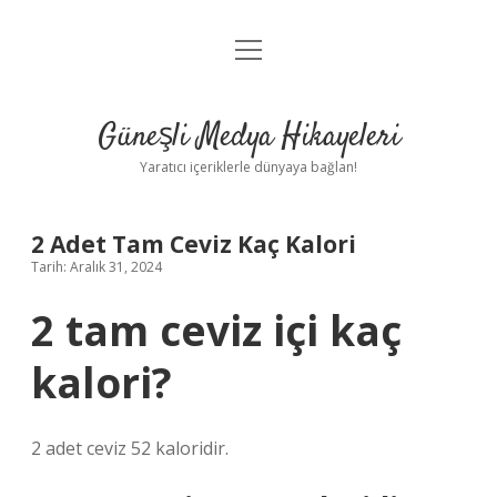
menüyü
Anasayfa
aç
Gizlilik Politikası
Güneşli Medya Hikayeleri
Yasal Uyarı
Yaratıcı içeriklerle dünyaya bağlan!
Hakkımızda
2 Adet Tam Ceviz Kaç Kalori
Tarih: Aralık 31, 2024
2 tam ceviz içi kaç
kalori?
2 adet ceviz 52 kaloridir.