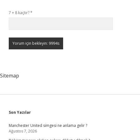
7 + 8 kaçtır?
*
Sitemap
Sidebar
Son Yazılar
Manchester United simgesi ne anlama gelir ?
Ağustos 7, 2026