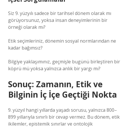
Siz 9. yüzyılı sadece bir tarihsel dönem olarak mı
görüyorsunuz, yoksa insan deneyimlerinin bir
örneği olarak mı?
Etik seçimleriniz, dönemin sosyal normlarından ne
kadar bağımsız?
Bilgiye yaklaşımınız, geçmişle bugünü birleştiren bir
köprü mü yoksa yalnızca anlık bir yargı mı?
Sonuç: Zamanın, Etik ve
Bilginin İç İçe Geçtiği Nokta
9. yüzyıl hangi yıllarda yaşadı sorusu, yalnızca 800–
899 yıllarıyla sınırlı bir cevap vermez. Bu dönem, etik
ikilemler, epistemik sınırlar ve ontolojik