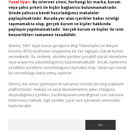
Yasal Uyarı:
Bu internet sitesi, herhangi bir marka, kurum
veya şahıs şirketi ile hiçbir bağlantısı bulunmamaktadır.
Sitede yalnızca kendi hazırladığımız makaleler
paylaşılmaktadır. Burada yer alan içerikler haber niteliği
taşımamakta olup, gerçek kurum ve kişiler hakkında
paylaşım yapılmamaktadır. Gerçek kurum ve kişiler ile isim
benzerlikleri tamamen tesadüfidir.
Sitemiz, 5651 Sayılı Kanun gereğince Bilgi Teknolojileri ve İletişim
Kurumu (BTK) tarafından onaylanmış bir Yer Sağlayıcı olarak hizmet
vermektedir. Bu nedenle, sitedeki içerikleri proaktif olarak denetleme
veya araştırma yükümlülüğümüz bulunmamaktadır. Ancak, üyelerimiz
yazdıkları içeriklerin sorumluluğunu taşımakta olup, siteye üye olarak
bu sorumluluğu kabul etmiş sayılırlar.
Sitemiz, kar amacı gütmeyen ve tamamen ücretsiz bir bilgi paylaşım
platformudur. Hukuka ve yasal düzenlemelere aykırı olduğunu
düşündüğünüz içerikleri,
backlinkpanelicomtr@gmail.com
adresine
bildirmeniz halinde, ilgili içerikler yasal süre içerisinde sitemizden
kaldırılacaktır.
Arama