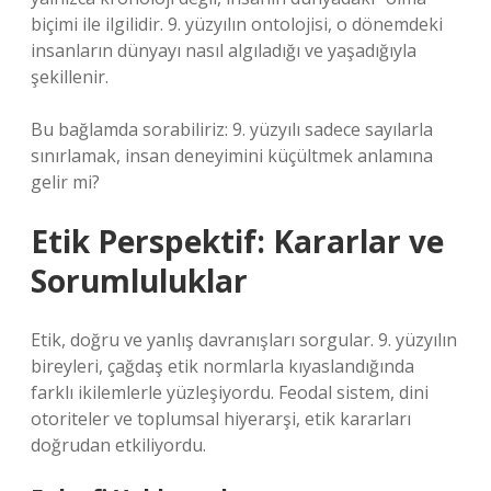
biçimi ile ilgilidir. 9. yüzyılın ontolojisi, o dönemdeki
insanların dünyayı nasıl algıladığı ve yaşadığıyla
şekillenir.
Bu bağlamda sorabiliriz: 9. yüzyılı sadece sayılarla
sınırlamak, insan deneyimini küçültmek anlamına
gelir mi?
Etik Perspektif: Kararlar ve
Sorumluluklar
Etik, doğru ve yanlış davranışları sorgular. 9. yüzyılın
bireyleri, çağdaş etik normlarla kıyaslandığında
farklı ikilemlerle yüzleşiyordu. Feodal sistem, dini
otoriteler ve toplumsal hiyerarşi, etik kararları
doğrudan etkiliyordu.