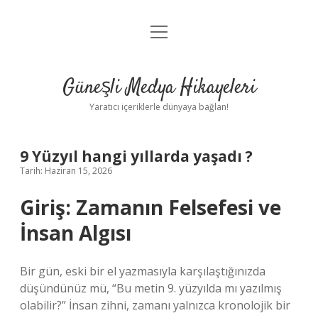
menüyü
Anasayfa
aç
Gizlilik Politikası
Güneşli Medya Hikayeleri
Yasal Uyarı
Yaratıcı içeriklerle dünyaya bağlan!
Hakkımızda
9 Yüzyıl hangi yıllarda yaşadı ?
Tarih: Haziran 15, 2026
Giriş: Zamanın Felsefesi ve
İnsan Algısı
Bir gün, eski bir el yazmasıyla karşılaştığınızda
düşündünüz mü, “Bu metin 9. yüzyılda mı yazılmış
olabilir?” İnsan zihni, zamanı yalnızca kronolojik bir