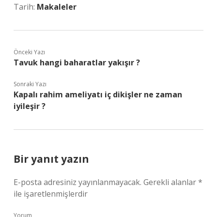
Tarih:
Makaleler
Önceki Yazı
Tavuk hangi baharatlar yakışır ?
Sonraki Yazı
Kapalı rahim ameliyatı iç dikişler ne zaman
iyileşir ?
Bir yanıt yazın
E-posta adresiniz yayınlanmayacak.
Gerekli alanlar
*
ile işaretlenmişlerdir
Yorum