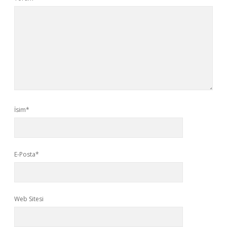
İsim*
E-Posta*
Web Sitesi