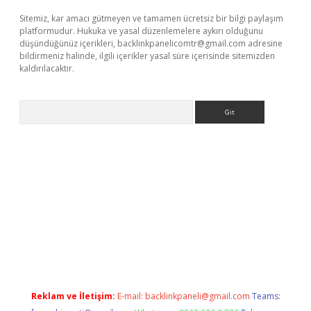
Sitemiz, kar amacı gütmeyen ve tamamen ücretsiz bir bilgi paylaşım
platformudur. Hukuka ve yasal düzenlemelere aykırı olduğunu
düşündüğünüz içerikleri,
backlinkpanelicomtr@gmail.com
adresine
bildirmeniz halinde, ilgili içerikler yasal süre içerisinde sitemizden
kaldırılacaktır.
Arama
ulipbetgiris.org
Reklam ve İletişim:
E-mail:
backlinkpaneli@gmail.com
Teams: