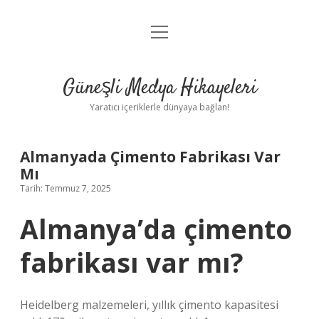
menüyü
Anasayfa
aç
Gizlilik Politikası
Güneşli Medya Hikayeleri
Yasal Uyarı
Yaratıcı içeriklerle dünyaya bağlan!
Hakkımızda
Almanyada Çimento Fabrikası Var
Mı
Tarih: Temmuz 7, 2025
Almanya’da çimento
fabrikası var mı?
Heidelberg malzemeleri, yıllık çimento kapasitesi