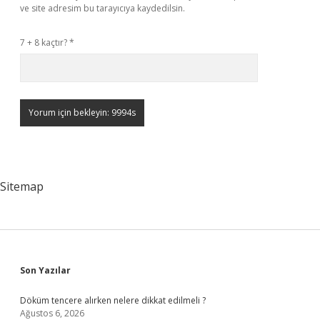
ve site adresim bu tarayıcıya kaydedilsin.
7 + 8 kaçtır?
*
Sitemap
Sidebar
Son Yazılar
Döküm tencere alırken nelere dikkat edilmeli ?
Ağustos 6, 2026