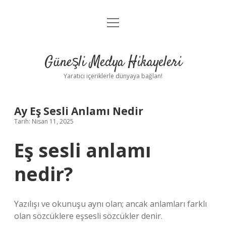
menüyü
Anasayfa
aç
Gizlilik Politikası
Güneşli Medya Hikayeleri
Yasal Uyarı
Yaratıcı içeriklerle dünyaya bağlan!
Hakkımızda
Ay Eş Sesli Anlamı Nedir
Tarih: Nisan 11, 2025
Eş sesli anlamı
nedir?
Yazılışı ve okunuşu aynı olan; ancak anlamları farklı
olan sözcüklere eşsesli sözcükler denir.