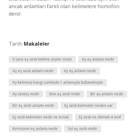
ancak anlamları farklı olan kelimelere homofon
denir.
Tarih:
Makaleler
5 tane eş sesli kelime söyler misin
Aş eş anlamı nedir
Aş eş sesli anlamı nedir
Ay eş anlamı nedir
Ay kelimesi hangi cümlede 1 anlamıyla kullanılmıştır
Ay sesteş midir
Ben eş sesli midir
Bir ay anlamı nedir
Bir eş sesli anlamı nedir
Eş sesli kelimeler neden var
Eş sesli kelimeler nedir ve örnek
Eş sesli ne demek 4 sınıf
Kırmızının eş anlamı nedir
Sol eş sesli midir