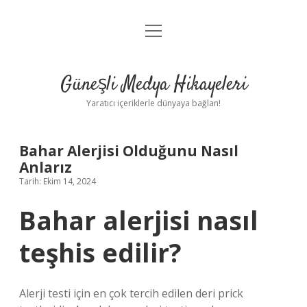
menüyü
Anasayfa
aç
Gizlilik Politikası
Güneşli Medya Hikayeleri
Yasal Uyarı
Yaratıcı içeriklerle dünyaya bağlan!
Hakkımızda
Bahar Alerjisi Olduğunu Nasıl
Anlarız
Tarih: Ekim 14, 2024
Bahar alerjisi nasıl
teşhis edilir?
Alerji testi için en çok tercih edilen deri prick