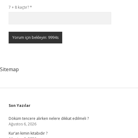
7 + 8 kaçtır?
*
Sitemap
Sidebar
Son Yazılar
Döküm tencere alırken nelere dikkat edilmeli ?
Ağustos 6, 2026
Kur’an kimin kitabıdır ?