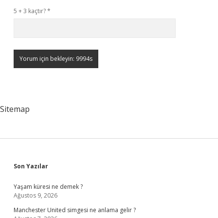
5 + 3 kaçtır?
*
Sitemap
Sidebar
Son Yazılar
Yaşam küresi ne demek ?
Ağustos 9, 2026
Manchester United simgesi ne anlama gelir ?