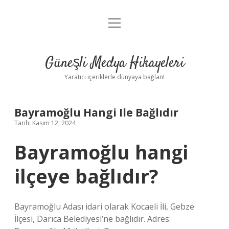
menüyü
Anasayfa
aç
Gizlilik Politikası
Güneşli Medya Hikayeleri
Yasal Uyarı
Yaratıcı içeriklerle dünyaya bağlan!
Hakkımızda
Bayramoğlu Hangi Ile Bağlıdır
Tarih: Kasım 12, 2024
Bayramoğlu hangi
ilçeye bağlıdır?
Bayramoğlu Adası idari olarak Kocaeli İli, Gebze
İlçesi, Darıca Belediyesi’ne bağlıdır. Adres: