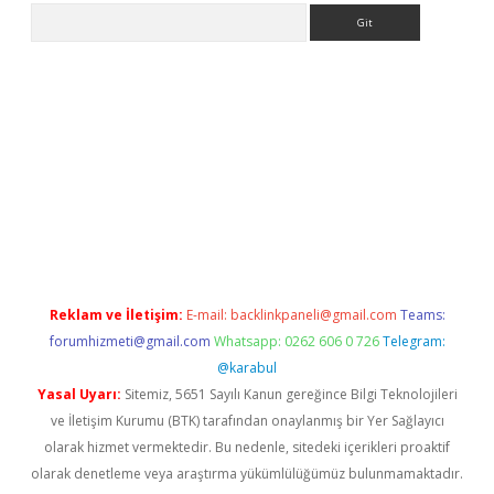
Arama
is.org
Reklam ve İletişim:
E-mail:
backlinkpaneli@gmail.com
Teams:
forumhizmeti@gmail.com
Whatsapp: 0262 606 0 726
Telegram:
@karabul
Yasal Uyarı:
Sitemiz, 5651 Sayılı Kanun gereğince Bilgi Teknolojileri
ve İletişim Kurumu (BTK) tarafından onaylanmış bir Yer Sağlayıcı
olarak hizmet vermektedir. Bu nedenle, sitedeki içerikleri proaktif
olarak denetleme veya araştırma yükümlülüğümüz bulunmamaktadır.