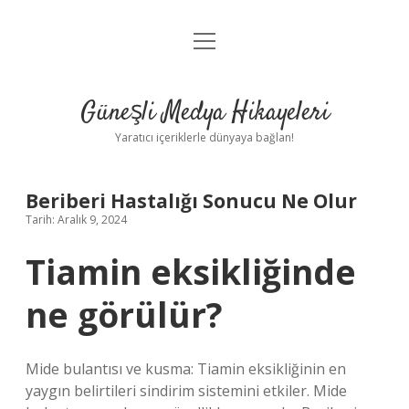
menüyü
Anasayfa
aç
Gizlilik Politikası
Güneşli Medya Hikayeleri
Yasal Uyarı
Yaratıcı içeriklerle dünyaya bağlan!
Hakkımızda
Beriberi Hastalığı Sonucu Ne Olur
Tarih: Aralık 9, 2024
Tiamin eksikliğinde
ne görülür?
Mide bulantısı ve kusma: Tiamin eksikliğinin en
yaygın belirtileri sindirim sistemini etkiler. Mide