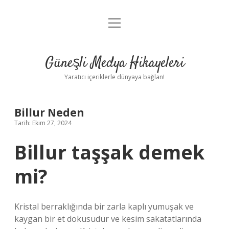
menüyü
Anasayfa
aç
Gizlilik Politikası
Güneşli Medya Hikayeleri
Yasal Uyarı
Yaratıcı içeriklerle dünyaya bağlan!
Hakkımızda
Billur Neden
Tarih: Ekim 27, 2024
Billur taşşak demek
mi?
Kristal berraklığında bir zarla kaplı yumuşak ve
kaygan bir et dokusudur ve kesim sakatatlarında