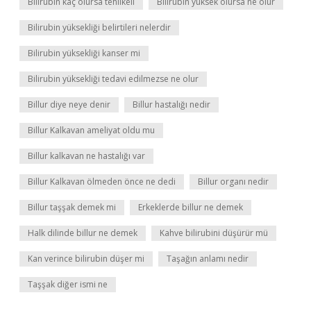
Bilirubin kaç olursa tehlikeli
Bilirubin yüksek olursa ne olur
Bilirubin yüksekliği belirtileri nelerdir
Bilirubin yüksekliği kanser mi
Bilirubin yüksekliği tedavi edilmezse ne olur
Billur diye neye denir
Billur hastalığı nedir
Billur Kalkavan ameliyat oldu mu
Billur kalkavan ne hastalığı var
Billur Kalkavan ölmeden önce ne dedi
Billur organı nedir
Billur taşşak demek mi
Erkeklerde billur ne demek
Halk dilinde billur ne demek
Kahve bilirubini düşürür mü
Kan verince bilirubin düşer mi
Taşağın anlamı nedir
Taşşak diğer ismi ne