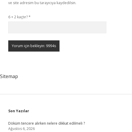
ve site adresim bu tarayıcıya kaydedilsin.
6 + 2 kaçtır?
*
Sitemap
Sidebar
Son Yazılar
Döküm tencere alırken nelere dikkat edilmeli ?
Ağustos 6, 2026