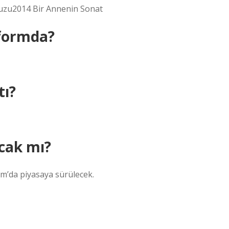
 Kuzu2014 Bir Annenin Sonat
tformda?
tı?
acak mı?
ım’da piyasaya sürülecek.