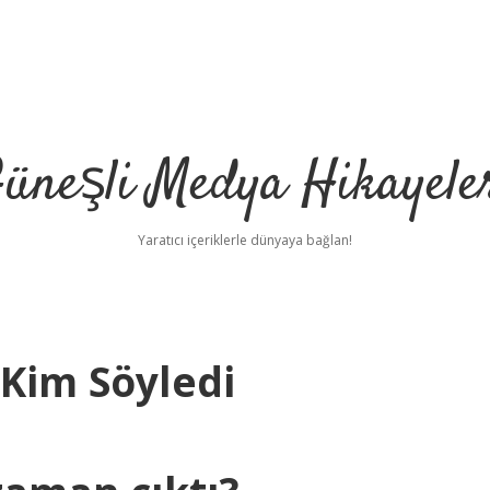
üneşli Medya Hikayele
Yaratıcı içeriklerle dünyaya bağlan!
 Kim Söyledi