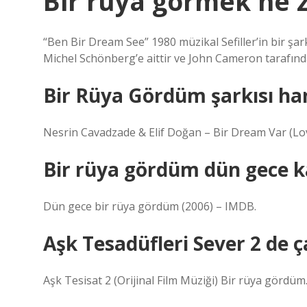
Bir rüya görmek ne 
“Ben Bir Dream See” 1980 müzikal Sefiller’in bir şark
Michel Schönberg’e aittir ve John Cameron tarafında
Bir Rüya Gördüm şarkısı ha
Nesrin Cavadzade & Elif Doğan – Bir Dream Var (Lo
Bir rüya gördüm dün gece ka
Dün gece bir rüya gördüm (2006) – IMDB.
Aşk Tesadüfleri Sever 2 de ç
Aşk Tesisat 2 (Orijinal Film Müziği) Bir rüya gördü