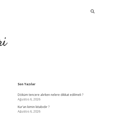
ri
Sidebar
Son Yazılar
grandoperabet
tulipbetgiri
Döküm tencere alırken nelere dikkat edilmeli ?
Ağustos 6, 2026
Kur’an kimin kitabıdır ?
Ağustos 6, 2026