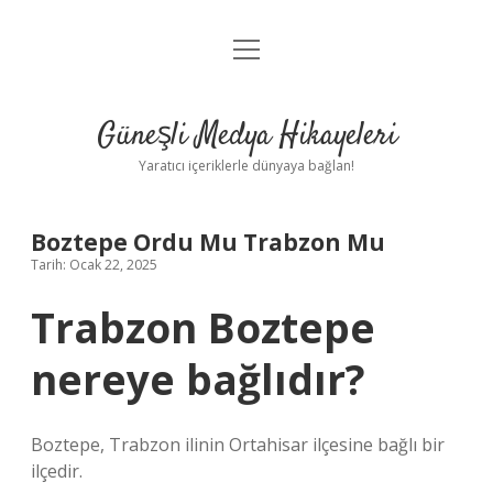
menüyü
Anasayfa
aç
Gizlilik Politikası
Güneşli Medya Hikayeleri
Yasal Uyarı
Yaratıcı içeriklerle dünyaya bağlan!
Hakkımızda
Boztepe Ordu Mu Trabzon Mu
Tarih: Ocak 22, 2025
Trabzon Boztepe
nereye bağlıdır?
Boztepe, Trabzon ilinin Ortahisar ilçesine bağlı bir
ilçedir.