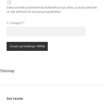
Daha sonraki yorumlarımda kullanılması için adım, e-posta adresim
ve site adresim bu tarayıcıya kaydedilsin.
7 + 8 kaçtır?
*
Sitemap
Sidebar
Son Yazılar