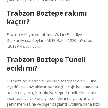
yabancı ziyaretçiler için ise 60 TL’dir.
Trabzon Boztepe rakımı
kaçtır?
Boztepe• KaymakamUmut Özkır• Belediye
BaşkanıMusa Ceylan (MHP)Rakım1220 mNüfus
(2018)14 satır daha
Trabzon Boztepe Tüneli
açıldı mı?
Hizmete açılan son tünel ise “Boztepe” oldu. Tünel,
viyadük ve kavşakların yer aldığı proje kapsamında
açılan en yeni çift tüplü Boztepe Tüneli, Yenicuma,
Esentepe ve Çukurçayır semtlerinde yaşayanların
şehir merkezine ve diğer bağlantılı yollara daha hızlı