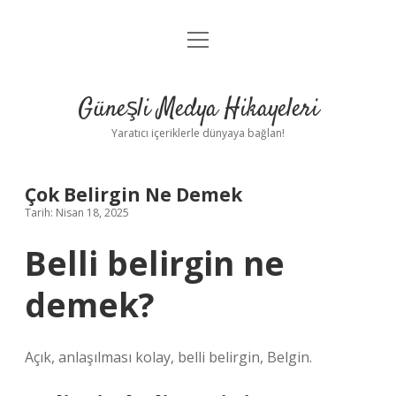
menüyü
Anasayfa
aç
Gizlilik Politikası
Güneşli Medya Hikayeleri
Yasal Uyarı
Yaratıcı içeriklerle dünyaya bağlan!
Hakkımızda
Çok Belirgin Ne Demek
Tarih: Nisan 18, 2025
Belli belirgin ne
demek?
Açık, anlaşılması kolay, belli belirgin, Belgin.