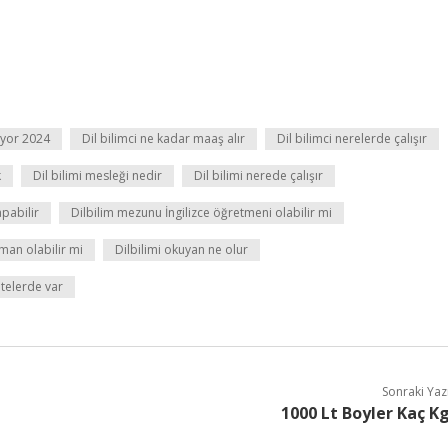
ıyor 2024
Dil bilimci ne kadar maaş alır
Dil bilimci nerelerde çalışır
k
Dil bilimi mesleği nedir
Dil bilimi nerede çalışır
apabilir
Dilbilim mezunu İngilizce öğretmeni olabilir mi
man olabilir mi
Dilbilimi okuyan ne olur
sitelerde var
Sonraki Yaz
1000 Lt Boyler Kaç K