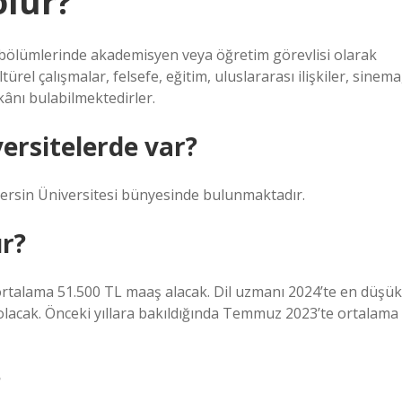
olur?
i bölümlerinde akademisyen veya öğretim görevlisi olarak
ültürel çalışmalar, felsefe, eğitim, uluslararası ilişkiler, sinema
ânı bulabilmektedirler.
iversitelerde var?
 Mersin Üniversitesi bünyesinde bulunmaktadır.
ır?
k ortalama 51.500 TL maaş alacak. Dil uzmanı 2024’te en düşük
lacak. Önceki yıllara bakıldığında Temmuz 2023’te ortalama
?