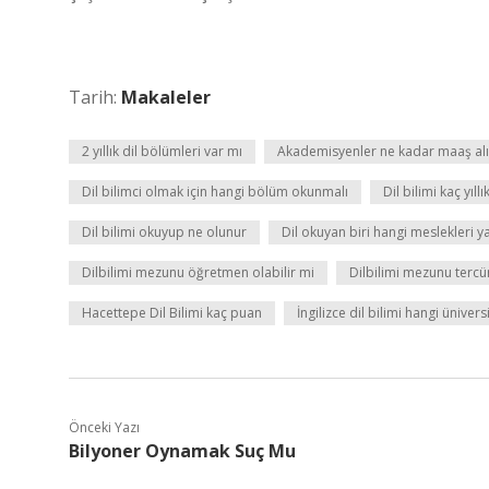
Tarih:
Makaleler
2 yıllık dil bölümleri var mı
Akademisyenler ne kadar maaş al
Dil bilimci olmak için hangi bölüm okunmalı
Dil bilimi kaç yıllı
Dil bilimi okuyup ne olunur
Dil okuyan biri hangi meslekleri y
Dilbilimi mezunu öğretmen olabilir mi
Dilbilimi mezunu tercü
Hacettepe Dil Bilimi kaç puan
İngilizce dil bilimi hangi üniver
Önceki Yazı
Bilyoner Oynamak Suç Mu