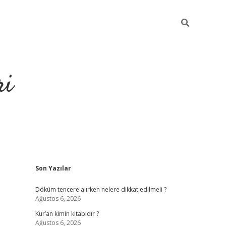
ri
Sidebar
Son Yazılar
grandopera
Döküm tencere alırken nelere dikkat edilmeli ?
Ağustos 6, 2026
Kur’an kimin kitabıdır ?
Ağustos 6, 2026