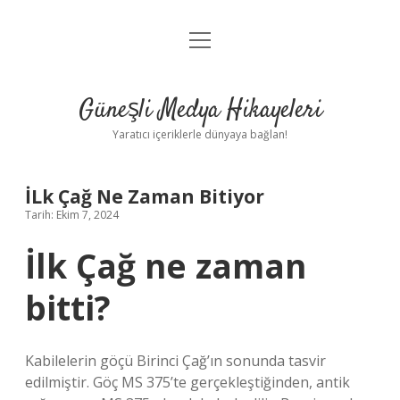
menüyü
Anasayfa
aç
Gizlilik Politikası
Güneşli Medya Hikayeleri
Yasal Uyarı
Yaratıcı içeriklerle dünyaya bağlan!
Hakkımızda
İLk Çağ Ne Zaman Bitiyor
Tarih: Ekim 7, 2024
İlk Çağ ne zaman
bitti?
Kabilelerin göçü Birinci Çağ’ın sonunda tasvir
edilmiştir. Göç MS 375’te gerçekleştiğinden, antik