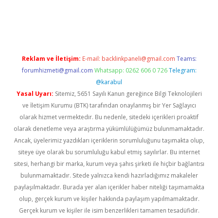
iris.org
Reklam ve İletişim:
E-mail:
backlinkpaneli@gmail.com
Teams:
forumhizmeti@gmail.com
Whatsapp: 0262 606 0 726
Telegram:
@karabul
Yasal Uyarı:
Sitemiz, 5651 Sayılı Kanun gereğince Bilgi Teknolojileri
ve İletişim Kurumu (BTK) tarafından onaylanmış bir Yer Sağlayıcı
olarak hizmet vermektedir. Bu nedenle, sitedeki içerikleri proaktif
olarak denetleme veya araştırma yükümlülüğümüz bulunmamaktadır.
Ancak, üyelerimiz yazdıkları içeriklerin sorumluluğunu taşımakta olup,
siteye üye olarak bu sorumluluğu kabul etmiş sayılırlar. Bu internet
sitesi, herhangi bir marka, kurum veya şahıs şirketi ile hiçbir bağlantısı
bulunmamaktadır. Sitede yalnızca kendi hazırladığımız makaleler
paylaşılmaktadır. Burada yer alan içerikler haber niteliği taşımamakta
olup, gerçek kurum ve kişiler hakkında paylaşım yapılmamaktadır.
Gerçek kurum ve kişiler ile isim benzerlikleri tamamen tesadüfidir.