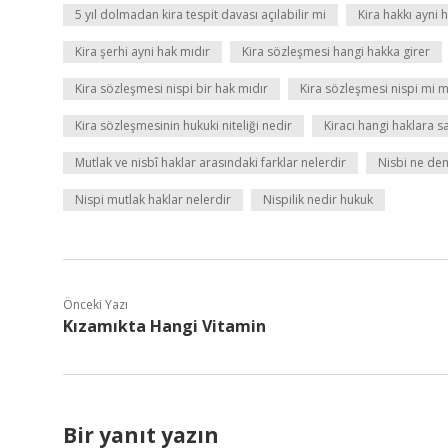
5 yıl dolmadan kira tespit davası açılabilir mi
Kira hakkı ayni 
Kira şerhi ayni hak mıdır
Kira sözleşmesi hangi hakka girer
Kira sözleşmesi nispi bir hak mıdır
Kira sözleşmesi nispi mi 
Kira sözleşmesinin hukuki niteliği nedir
Kiracı hangi haklara sa
Mutlak ve nisbî haklar arasındaki farklar nelerdir
Nisbi ne de
Nispi mutlak haklar nelerdir
Nispilik nedir hukuk
Önceki Yazı
Kızamıkta Hangi Vitamin
Bir yanıt yazın