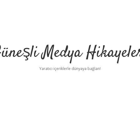
üneşli Medya Hikayele
Yaratıcı içeriklerle dünyaya bağlan!