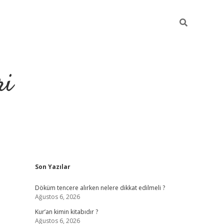
ri
Sidebar
Son Yazılar
grandoperabet
tulipbetgir
Döküm tencere alırken nelere dikkat edilmeli ?
Ağustos 6, 2026
Kur’an kimin kitabıdır ?
Ağustos 6, 2026