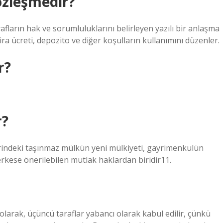
özleşmedir?
rafların hak ve sorumluluklarını belirleyen yazılı bir anlaşma
ra ücreti, depozito ve diğer koşulların kullanımını düzenler.
r?
r?
rindeki taşınmaz mülkün yeni mülkiyeti, gayrimenkulün
kese önerilebilen mutlak haklardan biridir11.
olarak, üçüncü taraflar yabancı olarak kabul edilir, çünkü