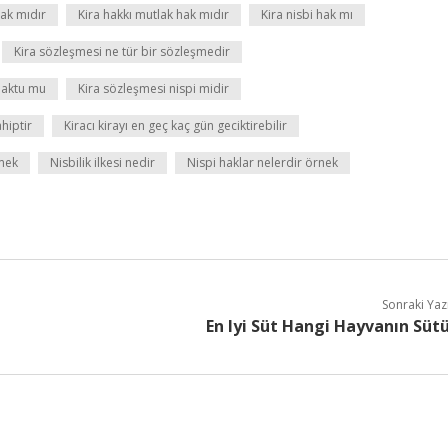
hak mıdır
Kira hakkı mutlak hak mıdır
Kira nisbi hak mı
Kira sözleşmesi ne tür bir sözleşmedir
maktu mu
Kira sözleşmesi nispi midir
hiptir
Kiracı kirayı en geç kaç gün geciktirebilir
mek
Nisbilik ilkesi nedir
Nispi haklar nelerdir örnek
Sonraki Yaz
En Iyi Süt Hangi Hayvanın Süt