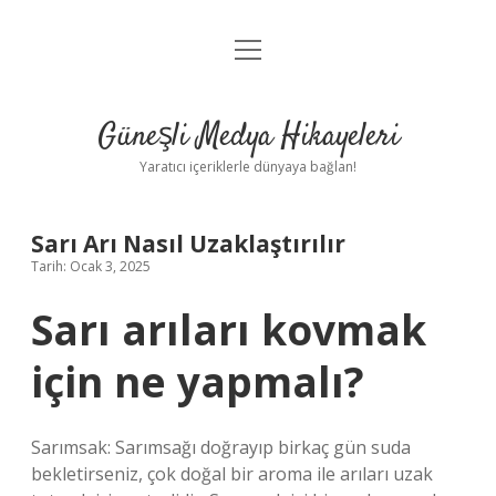
menüyü
Anasayfa
aç
Gizlilik Politikası
Güneşli Medya Hikayeleri
Yasal Uyarı
Yaratıcı içeriklerle dünyaya bağlan!
Hakkımızda
Sarı Arı Nasıl Uzaklaştırılır
Tarih: Ocak 3, 2025
Sarı arıları kovmak
için ne yapmalı?
Sarımsak: Sarımsağı doğrayıp birkaç gün suda
bekletirseniz, çok doğal bir aroma ile arıları uzak