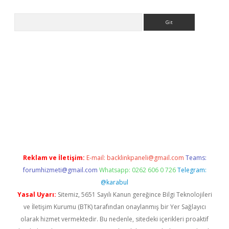
Arama
is.org
Reklam ve İletişim:
E-mail:
backlinkpaneli@gmail.com
Teams:
forumhizmeti@gmail.com
Whatsapp: 0262 606 0 726
Telegram:
@karabul
Yasal Uyarı:
Sitemiz, 5651 Sayılı Kanun gereğince Bilgi Teknolojileri
ve İletişim Kurumu (BTK) tarafından onaylanmış bir Yer Sağlayıcı
olarak hizmet vermektedir. Bu nedenle, sitedeki içerikleri proaktif