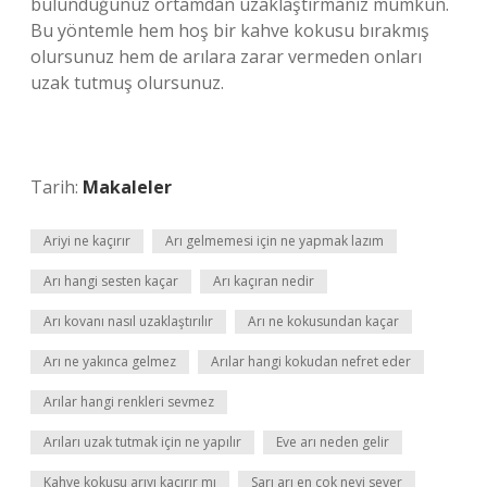
bulunduğunuz ortamdan uzaklaştırmanız mümkün.
Bu yöntemle hem hoş bir kahve kokusu bırakmış
olursunuz hem de arılara zarar vermeden onları
uzak tutmuş olursunuz.
Tarih:
Makaleler
Ariyi ne kaçırır
Arı gelmemesi için ne yapmak lazım
Arı hangi sesten kaçar
Arı kaçıran nedir
Arı kovanı nasıl uzaklaştırılır
Arı ne kokusundan kaçar
Arı ne yakınca gelmez
Arılar hangi kokudan nefret eder
Arılar hangi renkleri sevmez
Arıları uzak tutmak için ne yapılır
Eve arı neden gelir
Kahve kokusu arıyı kaçırır mı
Sarı arı en çok neyi sever