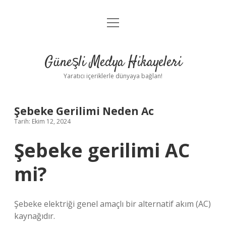
menüyü
Anasayfa
aç
Gizlilik Politikası
Güneşli Medya Hikayeleri
Yasal Uyarı
Yaratıcı içeriklerle dünyaya bağlan!
Hakkımızda
Şebeke Gerilimi Neden Ac
Tarih: Ekim 12, 2024
Şebeke gerilimi AC
mi?
Şebeke elektriği genel amaçlı bir alternatif akım (AC)
kaynağıdır.