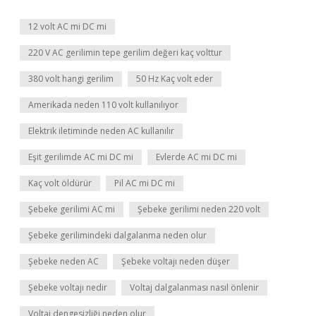
12 volt AC mi DC mi
220 V AC gerilimin tepe gerilim değeri kaç volttur
380 volt hangi gerilim
50 Hz Kaç volt eder
Amerikada neden 110 volt kullanılıyor
Elektrik iletiminde neden AC kullanılır
Eşit gerilimde AC mi DC mi
Evlerde AC mi DC mi
Kaç volt öldürür
Pil AC mi DC mi
Şebeke gerilimi AC mi
Şebeke gerilimi neden 220 volt
Şebeke gerilimindeki dalgalanma neden olur
Şebeke neden AC
Şebeke voltajı neden düşer
Şebeke voltajı nedir
Voltaj dalgalanması nasıl önlenir
Voltaj dengesizliği neden olur