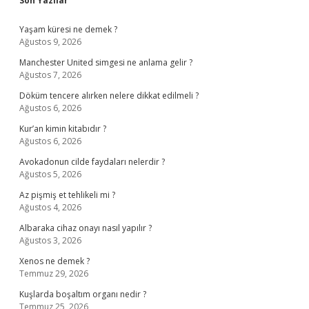
Sidebar
Son Yazılar
Yaşam küresi ne demek ?
Ağustos 9, 2026
Manchester United simgesi ne anlama gelir ?
Ağustos 7, 2026
Döküm tencere alırken nelere dikkat edilmeli ?
Ağustos 6, 2026
Kur’an kimin kitabıdır ?
Ağustos 6, 2026
Avokadonun cilde faydaları nelerdir ?
Ağustos 5, 2026
Az pişmiş et tehlikeli mi ?
Ağustos 4, 2026
Albaraka cihaz onayı nasıl yapılır ?
Ağustos 3, 2026
Xenos ne demek ?
Temmuz 29, 2026
Kuşlarda boşaltım organı nedir ?
Temmuz 25, 2026