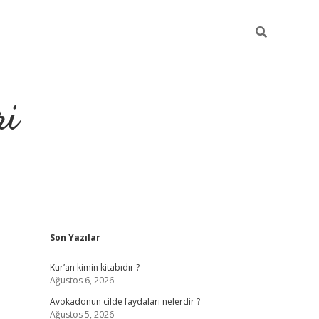
ri
Sidebar
Son Yazılar
grandoperabet
tulipbetgiris.
Kur’an kimin kitabıdır ?
Ağustos 6, 2026
Avokadonun cilde faydaları nelerdir ?
Ağustos 5, 2026