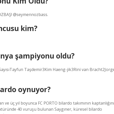
onu Kim Oldu?
ZBAŞ! @seymennozbass.
uncusu kim?
ünya şampiyonu oldu?
ayısıTayfun Taşdemir3Kim Haeng-jik3Rini van Bracht2Jorg
ilardo oynuyor?
n ve üç yıl boyunca FC PORTO bilardo takımının kaptanlığın
eratüründe 40 vuruşu bulunan Saygıner, küresel bilardo