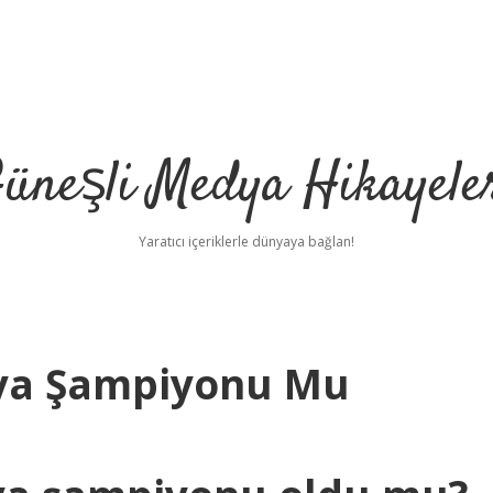
üneşli Medya Hikayele
Yaratıcı içeriklerle dünyaya bağlan!
ya Şampiyonu Mu