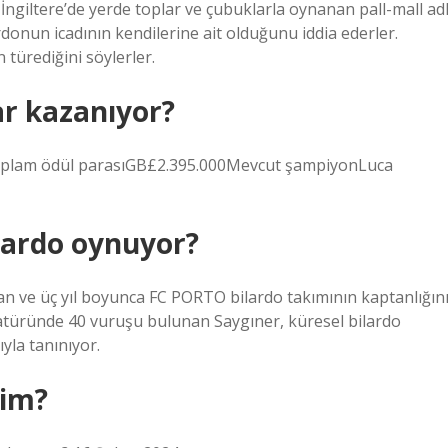
, İngiltere’de yerde toplar ve çubuklarla oynanan pall-mall adl
rdonun icadının kendilerine ait olduğunu iddia ederler.
 türediğini söylerler.
r kazanıyor?
oplam ödül parasıGB£2.395.000Mevcut şampiyonLuca
ilardo oynuyor?
n ve üç yıl boyunca FC PORTO bilardo takımının kaptanlığın
eratüründe 40 vuruşu bulunan Saygıner, küresel bilardo
yla tanınıyor.
kim?