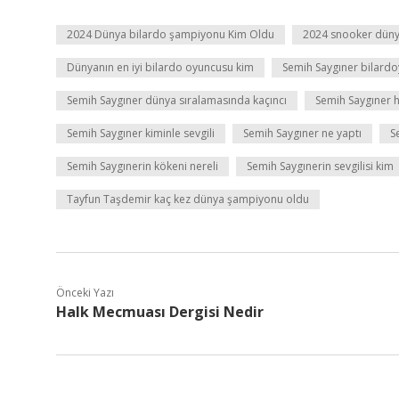
2024 Dünya bilardo şampiyonu Kim Oldu
2024 snooker dün
Dünyanın en iyi bilardo oyuncusu kim
Semih Saygıner bilardoy
Semih Saygıner dünya sıralamasında kaçıncı
Semih Saygıner h
Semih Saygıner kiminle sevgili
Semih Saygıner ne yaptı
S
Semih Saygınerin kökeni nereli
Semih Saygınerin sevgilisi kim
Tayfun Taşdemir kaç kez dünya şampiyonu oldu
Önceki Yazı
Halk Mecmuası Dergisi Nedir