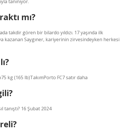
yla tanınıyor.
raktı mı?
 takdir gören bir bilardo yıldızı. 17 yaşında ilk
 kazanan Saygıner, kariyerinin zirvesindeyken herkesi
lı?
lo75 kg (165 lb)TakımPorto FC7 satır daha
ili?
ıl tanıştı? 16 Şubat 2024
reli?