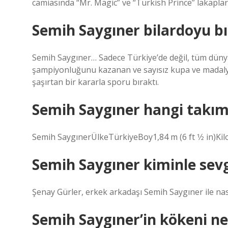
camiasında “Mr. Magic” ve “Turkish Prince” lakapları
Semih Saygıner bilardoyu bı
Semih Saygıner… Sadece Türkiye’de değil, tüm dünyada
şampiyonluğunu kazanan ve sayısız kupa ve madalya
şaşırtan bir kararla sporu bıraktı.
Semih Saygıner hangi takım
Semih SaygınerÜlkeTürkiyeBoy1,84 m (6 ft 1⁄2 in)Ki
Semih Saygıner kiminle sevg
Şenay Gürler, erkek arkadaşı Semih Saygıner ile nas
Semih Saygıner’in kökeni ne