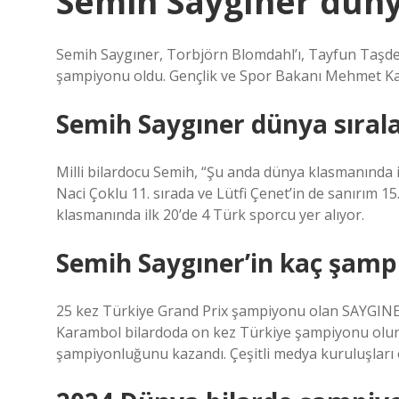
Semih Saygıner dün
Semih Saygıner, Torbjörn Blomdahl’ı, Tayfun Taşde
şampiyonu oldu. Gençlik ve Spor Bakanı Mehmet Kasa
Semih Saygıner dünya sıral
Milli bilardocu Semih, “Şu anda dünya klasmanında i
Naci Çoklu 11. sırada ve Lütfi Çenet’in de sanırım
klasmanında ilk 20’de 4 Türk sporcu yer alıyor.
Semih Saygıner’in kaç şamp
25 kez Türkiye Grand Prix şampiyonu olan SAYGINER
Karambol bilardoda on kez Türkiye şampiyonu olurk
şampiyonluğunu kazandı. Çeşitli medya kuruluşları 