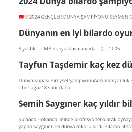
2024 Dünya bilardo şampiy
2024 GENÇLER DÜNYA ŞAMPİYONU SEYMEN Ö
Dünyanın en iyi bilardo oy
3 yastık – UMB dünya klasmanında – () – 11.05.
Tayfun Taşdemir kaç kez d
Dünya Kupası Bireysel ŞampiyonuAdıŞampiyonluk S
Theriaga218 satır daha
Semih Saygıner kaç yıldır b
Şu anda Hollanda liginde profesyonel olarak oynaya
yapan Saygıner, iki dünya rekoru kırdı. Bilardo lit