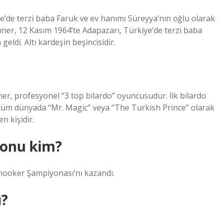
e’de terzi baba Faruk ve ev hanımı Süreyya’nın oğlu olarak
gıner, 12 Kasım 1964’te Adapazarı, Türkiye’de terzi baba
eldi. Altı kardeşin beşincisidir.
r, profesyonel “3 top bilardo” oyuncusudur. İlk bilardo
üm dünyada “Mr. Magic” veya “The Turkish Prince” olarak
n kişidir.
yonu kim?
ooker Şampiyonası’nı kazandı.
u?