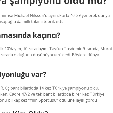
ya şampiyonu oldu mu?
mir ise Michael Nilsson’u aynı skorla 40-29 yenerek dünya
poğlu da milli takımı tebrik etti.
amasında kaçıncı?
lk 10’dayım, 10. sıradayım. Tayfun Taşdemir 9. sırada, Murat
 15. sırada olduğunu düşünüyorum” dedi. Böylece dünya
iyonluğu var?
, üç bant bilardoda 14 kez Türkiye şampiyonu oldu.
en, Cadre 47/2 ve tek bant bilardoda birer kez Türkiye
onu birkaç kez “Yılın Sporcusu” ödülüne layık gördü.