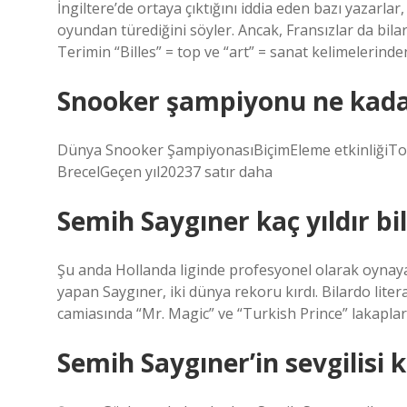
İngiltere’de ortaya çıktığını iddia eden bazı yazarlar
oyundan türediğini söyler. Ancak, Fransızlar da bila
Terimin “Billes” = top ve “art” = sanat kelimelerinden
Snooker şampiyonu ne kada
Dünya Snooker ŞampiyonasıBiçimEleme etkinliğiT
BrecelGeçen yıl20237 satır daha
Semih Saygıner kaç yıldır b
Şu anda Hollanda liginde profesyonel olarak oynaya
yapan Saygıner, iki dünya rekoru kırdı. Bilardo lit
camiasında “Mr. Magic” ve “Turkish Prince” lakapları
Semih Saygıner’in sevgilisi 