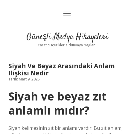
menüyü
Anasayfa
aç
Gizlilik Politikası
Güneşli Medya Hikayeleri
Yasal Uyarı
Yaratıcı içeriklerle dünyaya bağlan!
Hakkımızda
Siyah Ve Beyaz Arasındaki Anlam
Ilişkisi Nedir
Tarih: Mart 9, 2025
Siyah ve beyaz zıt
anlamlı mıdır?
Siyah kelimesinin zıt bir anlamı vardır. Bu zıt anlam,