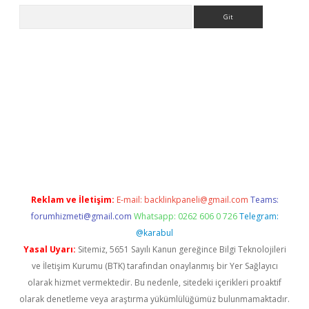
Arama
giris.org
Reklam ve İletişim:
E-mail:
backlinkpaneli@gmail.com
Teams:
forumhizmeti@gmail.com
Whatsapp: 0262 606 0 726
Telegram:
@karabul
Yasal Uyarı:
Sitemiz, 5651 Sayılı Kanun gereğince Bilgi Teknolojileri
ve İletişim Kurumu (BTK) tarafından onaylanmış bir Yer Sağlayıcı
olarak hizmet vermektedir. Bu nedenle, sitedeki içerikleri proaktif
olarak denetleme veya araştırma yükümlülüğümüz bulunmamaktadır.