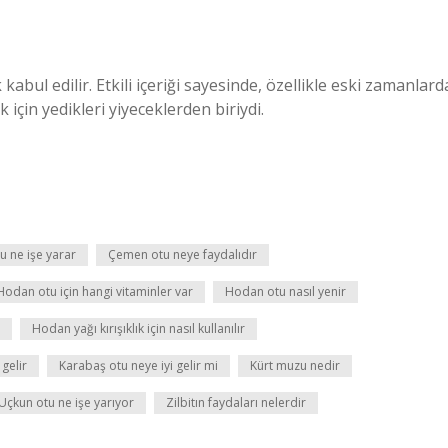
kabul edilir. Etkili içeriği sayesinde, özellikle eski zamanlard
için yedikleri yiyeceklerden biriydi.
u ne işe yarar
Çemen otu neye faydalıdır
Hodan otu için hangi vitaminler var
Hodan otu nasıl yenir
Hodan yağı kırışıklık için nasıl kullanılır
 gelir
Karabaş otu neye iyi gelir mi
Kürt muzu nedir
Uçkun otu ne işe yarıyor
Zilbitın faydaları nelerdir