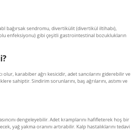
bl bağırsak sendromu, divertikülit (divertikül iltihabı),
 yolu enfeksiyonu) gibi çeşitli gastrointestinal bozuklukların
i?
olur, karabiber ağrı kesicidir, adet sancılarını giderebilir ve
liklere sahiptir. Sindirim sorunlarını, baş ağrılarını, astımı ve
ıncını dengeleyebilir. Adet kramplarını hafifleterek hoş bir
ecek, yağ yakma oranını artırabilir. Kalp hastalıklarını tedavi