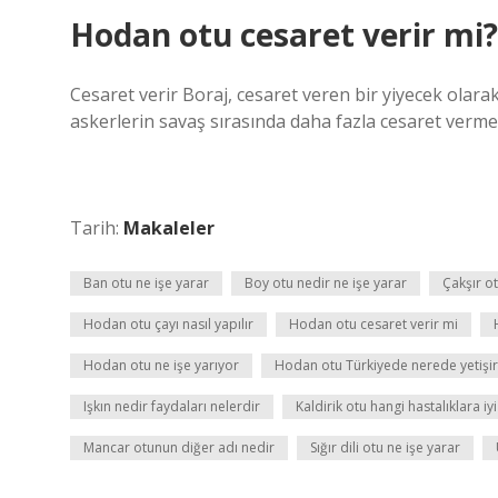
Hodan otu cesaret verir mi?
Cesaret verir Boraj, cesaret veren bir yiyecek olarak 
askerlerin savaş sırasında daha fazla cesaret vermek 
Tarih:
Makaleler
Ban otu ne işe yarar
Boy otu nedir ne işe yarar
Çakşır ot
Hodan otu çayı nasıl yapılır
Hodan otu cesaret verir mi
Hodan otu ne işe yarıyor
Hodan otu Türkiyede nerede yetişir
Işkın nedir faydaları nelerdir
Kaldirik otu hangi hastalıklara iyi
Mancar otunun diğer adı nedir
Sığır dili otu ne işe yarar