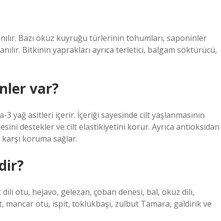
ılır. Bazı öküz kuyruğu türlerinin tohumları, saponinler
llanılır. Bitkinin yaprakları ayrıca terletici, balgam söktürücü,
nler var?
3 yağ asitleri içerir. İçeriği sayesinde cilt yaşlanmasının
sini destekler ve cilt elastikiyetini korur. Ayrıca antioksidan
a karşı koruma sağlar.
dir?
 dili otu, hejavo, gelezan, çoban denesi, bal, öküz dili,
ıt, mancar otu, ispit, toklukbaşı, zulbut Tamara, galdirik ve