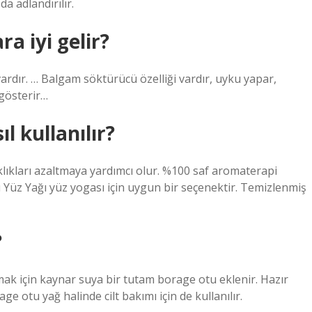
a adlandırılır.
ra iyi gelir?
vardır. … Balgam söktürücü özelliği vardır, uyku yapar,
 gösterir…
ıl kullanılır?
rışıklıkları azaltmaya yardımcı olur. %100 saf aromaterapi
tı Yüz Yağı yüz yogası için uygun bir seçenektir. Temizlenmiş
?
nmak için kaynar suya bir tutam borage otu eklenir. Hazır
ge otu yağ halinde cilt bakımı için de kullanılır.