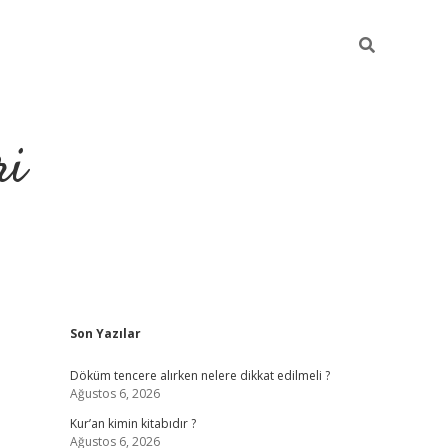
ri
Sidebar
Son Yazılar
grandoperabet
tulipbetgir
Döküm tencere alırken nelere dikkat edilmeli ?
Ağustos 6, 2026
Kur’an kimin kitabıdır ?
Ağustos 6, 2026