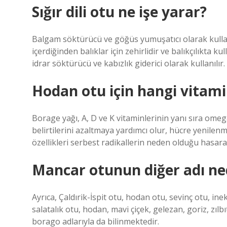
Sığır dili otu ne işe yarar?
Balgam söktürücü ve göğüs yumuşatıcı olarak kullan
içerdiğinden balıklar için zehirlidir ve balıkçılıkta ku
idrar söktürücü ve kabızlık giderici olarak kullanılır.
Hodan otu için hangi vitami
Borage yağı, A, D ve K vitaminlerinin yanı sıra omega-
belirtilerini azaltmaya yardımcı olur, hücre yenilenme
özellikleri serbest radikallerin neden olduğu hasar
Mancar otunun diğer adı ne
Ayrıca, Çaldırik-İspit otu, hodan otu, sevinç otu, inek
salatalık otu, hodan, mavi çiçek, gelezan, goriz, zılb
borago adlarıyla da bilinmektedir.