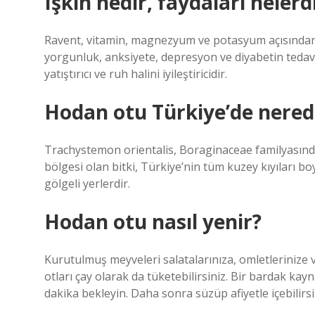
Işkın nedir, faydaları nelerd
Ravent, vitamin, magnezyum ve potasyum açısından z
yorgunluk, anksiyete, depresyon ve diyabetin tedavisi
yatıştırıcı ve ruh halini iyileştiricidir.
Hodan otu Türkiye’de nerede
Trachystemon orientalis, Boraginaceae familyasından
bölgesi olan bitki, Türkiye’nin tüm kuzey kıyıları 
gölgeli yerlerdir.
Hodan otu nasıl yenir?
Kurutulmuş meyveleri salatalarınıza, omletlerinize
otları çay olarak da tüketebilirsiniz. Bir bardak ka
dakika bekleyin. Daha sonra süzüp afiyetle içebilirsi