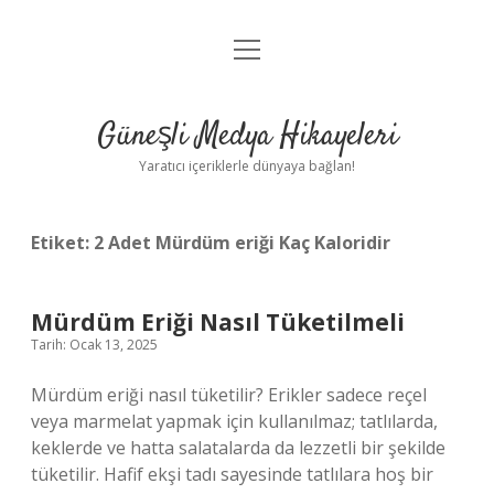
menüyü
Anasayfa
aç
Gizlilik Politikası
Güneşli Medya Hikayeleri
Yasal Uyarı
Yaratıcı içeriklerle dünyaya bağlan!
Hakkımızda
Etiket:
2 Adet Mürdüm eriği Kaç Kaloridir
Mürdüm Eriği Nasıl Tüketilmeli
Tarih: Ocak 13, 2025
Mürdüm eriği nasıl tüketilir? Erikler sadece reçel
veya marmelat yapmak için kullanılmaz; tatlılarda,
keklerde ve hatta salatalarda da lezzetli bir şekilde
tüketilir. Hafif ekşi tadı sayesinde tatlılara hoş bir