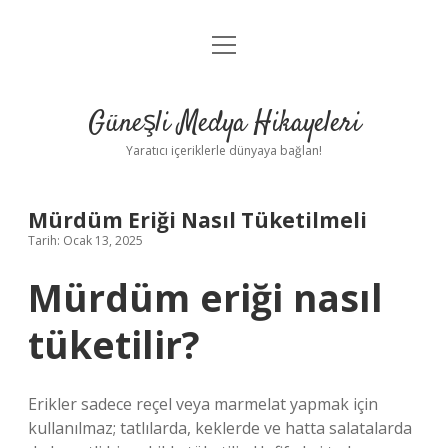
menüyü
Anasayfa
aç
Gizlilik Politikası
Güneşli Medya Hikayeleri
Yasal Uyarı
Yaratıcı içeriklerle dünyaya bağlan!
Hakkımızda
Mürdüm Eriği Nasıl Tüketilmeli
Tarih: Ocak 13, 2025
Mürdüm eriği nasıl
tüketilir?
Erikler sadece reçel veya marmelat yapmak için
kullanılmaz; tatlılarda, keklerde ve hatta salatalarda