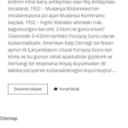
erdiren nihai barış antlaşması olan Niş Antlaşması
imzalandı. 1922 – Mudanya Mütarekesi’nin
imzalanmasına yol açan Mudanya Konferansı
başladı. 1932 – İngiliz Mandası altındaki Irak,
bağımsızlığını ilan etti. 3 Ekim ne günü erkek?
Ülkemizde 3-4 Ekim tarihleri ​​Yürüyüş Günü olarak
kutlanmaktadır. Amerikan Kalp Derneği ise Nisan
ayının ilk Çarşambasını Ulusal Yürüyüş Günü ilan
etmiş ve bu günün rahat ayakkabılar giyilerek ve
herhangi bir ekipmana ihtiyaç duyulmadan 30
dakika yürüyerek kutlanabileceğini duyurmuştur.…
03
Devamını okuyun
Yorum Bırak
Ekim
Dünya
Ne
Günü
Sitemap