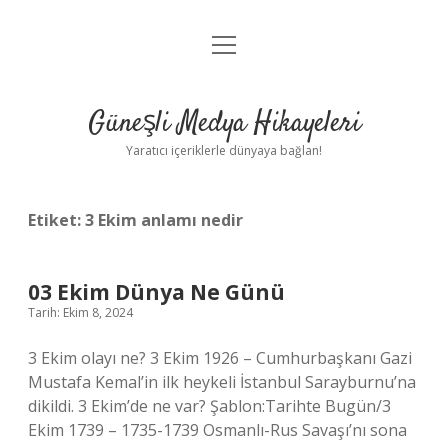
menüyü
Anasayfa
aç
Gizlilik Politikası
Güneşli Medya Hikayeleri
Yasal Uyarı
Yaratıcı içeriklerle dünyaya bağlan!
Hakkımızda
Etiket:
3 Ekim anlamı nedir
03 Ekim Dünya Ne Günü
Tarih: Ekim 8, 2024
3 Ekim olayı ne? 3 Ekim 1926 – Cumhurbaşkanı Gazi
Mustafa Kemal’in ilk heykeli İstanbul Sarayburnu’na
dikildi. 3 Ekim’de ne var? Şablon:Tarihte Bugün/3
Ekim 1739 – 1735-1739 Osmanlı-Rus Savaşı’nı sona