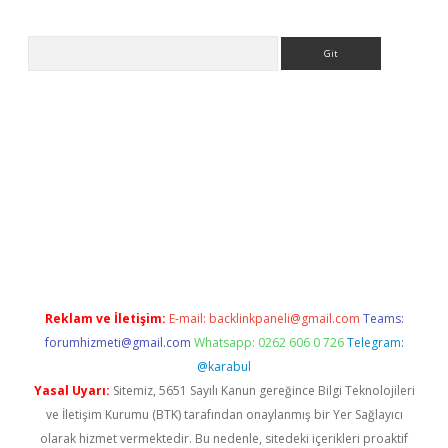
Arama
et
tulipbetgiris.org
Reklam ve İletişim:
E-mail:
backlinkpaneli@gmail.com
Teams:
forumhizmeti@gmail.com
Whatsapp: 0262 606 0 726
Telegram:
@karabul
Yasal Uyarı:
Sitemiz, 5651 Sayılı Kanun gereğince Bilgi Teknolojileri
ve İletişim Kurumu (BTK) tarafından onaylanmış bir Yer Sağlayıcı
olarak hizmet vermektedir. Bu nedenle, sitedeki içerikleri proaktif