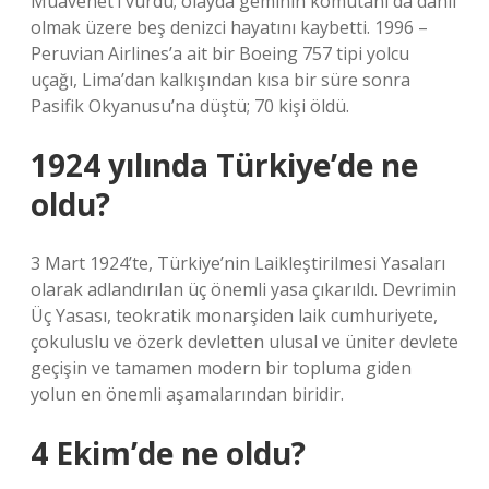
Muavenet’i vurdu; olayda geminin komutanı da dahil
olmak üzere beş denizci hayatını kaybetti. 1996 –
Peruvian Airlines’a ait bir Boeing 757 tipi yolcu
uçağı, Lima’dan kalkışından kısa bir süre sonra
Pasifik Okyanusu’na düştü; 70 kişi öldü.
1924 yılında Türkiye’de ne
oldu?
3 Mart 1924’te, Türkiye’nin Laikleştirilmesi Yasaları
olarak adlandırılan üç önemli yasa çıkarıldı. Devrimin
Üç Yasası, teokratik monarşiden laik cumhuriyete,
çokuluslu ve özerk devletten ulusal ve üniter devlete
geçişin ve tamamen modern bir topluma giden
yolun en önemli aşamalarından biridir.
4 Ekim’de ne oldu?