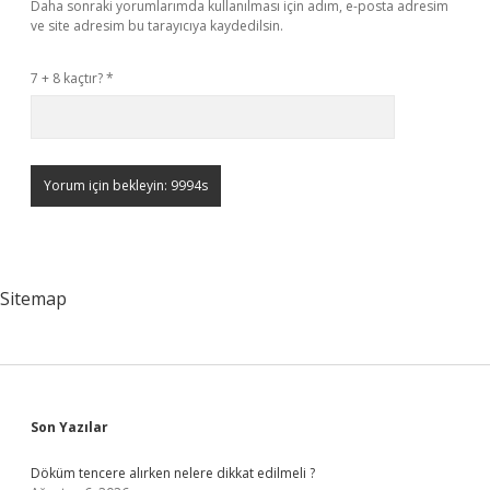
Daha sonraki yorumlarımda kullanılması için adım, e-posta adresim
ve site adresim bu tarayıcıya kaydedilsin.
7 + 8 kaçtır?
*
Sitemap
Sidebar
Son Yazılar
Döküm tencere alırken nelere dikkat edilmeli ?