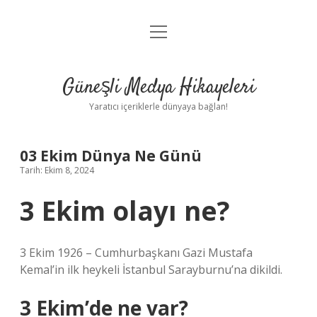
menüyü
Anasayfa
aç
Gizlilik Politikası
Güneşli Medya Hikayeleri
Yasal Uyarı
Yaratıcı içeriklerle dünyaya bağlan!
Hakkımızda
03 Ekim Dünya Ne Günü
Tarih: Ekim 8, 2024
3 Ekim olayı ne?
3 Ekim 1926 – Cumhurbaşkanı Gazi Mustafa
Kemal’in ilk heykeli İstanbul Sarayburnu’na dikildi.
3 Ekim’de ne var?