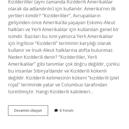
Kızılderililer (aynı zamanda Kızılderili Amerikalılar
olarak da adlandırılır) için kullanılır. Amerika’nın ilk
yerlileri kimdir? “Kızılderililer”, Avrupalıların
gelişinden önce Amerika’da yaşayan Eskimo-Aleut
halkları ve Yerli Amerikalılar için kullanılan genel bir
isimdir. Bazıları bu ismi yalnızca Yerli Amerikalılar
için İngilizce “Kızılderili” teriminin karşılığı olarak
kullanır ve İnuit-Aleut halklarına atıfta bulunmaz.
Neden Kızılderili denir? “Kızılderililer, Yerli
Amerikalılar” gibi tanımlar çok doğru değildir, çünkü
bu insanlar Sibirya’dandır ve Kızılderili kökenli
değildir. Kızılderili kelimesinin kökeni “kızılderili (piel
roja)” teriminde yatar ve Columbus tarafından
türetilmiştir. Hangi Kızılderili kabileleri…
Amerika
Devamını okuyun
6 Yorum
Yerlilerine
Neden
Indian