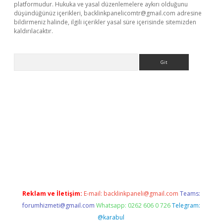
platformudur. Hukuka ve yasal düzenlemelere aykırı olduğunu
düşündüğünüz içerikleri,
backlinkpanelicomtr@gmail.com
adresine
bildirmeniz halinde, ilgili içerikler yasal süre içerisinde sitemizden
kaldırılacaktır.
Arama
et
tulipbetgiris.org
Reklam ve İletişim:
E-mail:
backlinkpaneli@gmail.com
Teams:
forumhizmeti@gmail.com
Whatsapp: 0262 606 0 726
Telegram:
@karabul