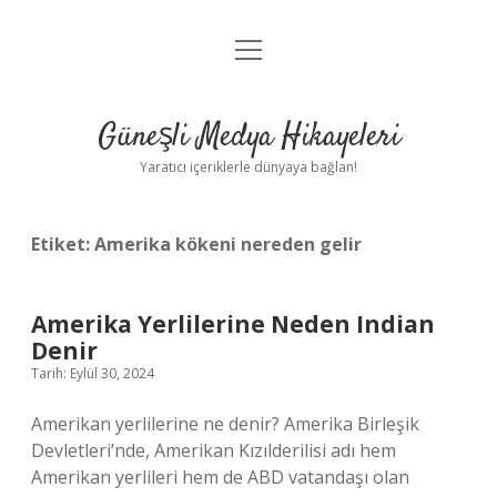
menüyü
Anasayfa
aç
Gizlilik Politikası
Güneşli Medya Hikayeleri
Yasal Uyarı
Yaratıcı içeriklerle dünyaya bağlan!
Hakkımızda
Etiket:
Amerika kökeni nereden gelir
Amerika Yerlilerine Neden Indian
Denir
Tarih: Eylül 30, 2024
Amerikan yerlilerine ne denir? Amerika Birleşik
Devletleri’nde, Amerikan Kızılderilisi adı hem
Amerikan yerlileri hem de ABD vatandaşı olan