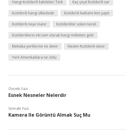
Hangi Kızılderili kabileleri Türk
Kaç çeşit Kızılderili var
Kızılderili hangi ülkededir
Kızılderili katliamı kim yaptı
Kızılderili neye inanır
Kızılderililer aslen nereli
Kızılderililerin ırkı tam olarak hangi milletten gelir
Meksika yerlilerine ne denir
Neden Kızılderili denir
Yerli Amerikalılara ne oldu
Önceki Yazı
Esnek Nesneler Nelerdir
Sonraki Yazı
Kamera Ile Görüntü Almak Suç Mu