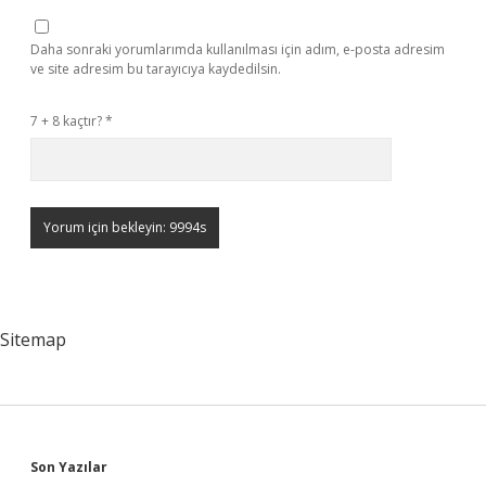
Daha sonraki yorumlarımda kullanılması için adım, e-posta adresim
ve site adresim bu tarayıcıya kaydedilsin.
7 + 8 kaçtır?
*
Sitemap
Sidebar
Son Yazılar