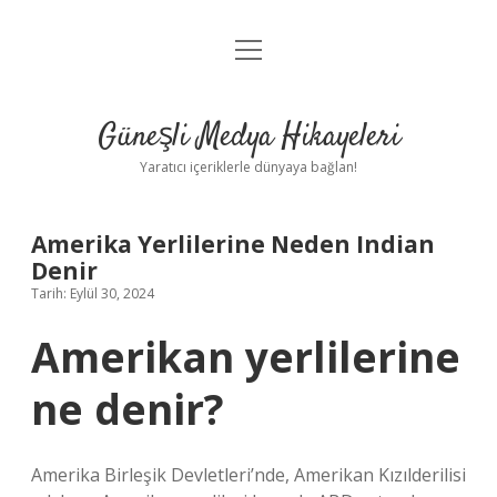
menüyü
Anasayfa
aç
Gizlilik Politikası
Güneşli Medya Hikayeleri
Yasal Uyarı
Yaratıcı içeriklerle dünyaya bağlan!
Hakkımızda
Amerika Yerlilerine Neden Indian
Denir
Tarih: Eylül 30, 2024
Amerikan yerlilerine
ne denir?
Amerika Birleşik Devletleri’nde, Amerikan Kızılderilisi