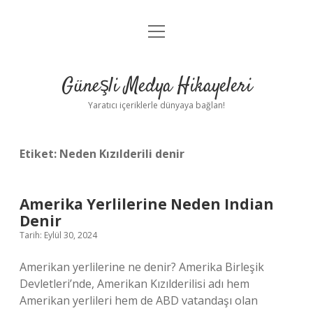
menüyü
Anasayfa
aç
Gizlilik Politikası
Güneşli Medya Hikayeleri
Yasal Uyarı
Yaratıcı içeriklerle dünyaya bağlan!
Hakkımızda
Etiket:
Neden Kızılderili denir
Amerika Yerlilerine Neden Indian
Denir
Tarih: Eylül 30, 2024
Amerikan yerlilerine ne denir? Amerika Birleşik
Devletleri’nde, Amerikan Kızılderilisi adı hem
Amerikan yerlileri hem de ABD vatandaşı olan