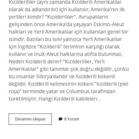
Kızılderililer (aynı zamanda Kızılderili Amerikalılar
olarak da adlandırılır) için kullanılır. Amerika’nın ilk
yerlileri kimdir? “Kızılderililer”, Avrupalıların
gelişinden önce Amerika’da yaşayan Eskimo-Aleut
halkları ve Yerli Amerikalılar için kullanılan genel bir
isimdir. Bazıları bu ismi yalnızca Yerli Amerikalılar
için İngilizce “Kızılderili” teriminin karşılığı olarak
kullanır ve İnuit-Aleut halklarına atıfta bulunmaz.
Neden Kızılderili denir? “Kızılderililer, Yerli
Amerikalılar” gibi tanımlar çok doğru değildir, çünkü
bu insanlar Sibirya’dandır ve Kızılderili kökenli
değildir. Kızılderili kelimesinin kökeni “kızılderili (piel
roja)” teriminde yatar ve Columbus tarafından
türetilmiştir. Hangi Kızılderili kabileleri…
Amerika
Devamını okuyun
6 Yorum
Yerlilerine
Neden
Indian