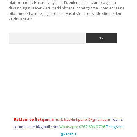
platformudur. Hukuka ve yasal düzenlemelere aykırı olduğunu
düşündüğünüz içerikleri,
backlinkpanelicomtr@gmail.com
adresine
bildirmeniz halinde, ilgili içerikler yasal süre içerisinde sitemizden
kaldırılacaktır.
Arama
perabet
tulipbetgiris.org
Reklam ve İletişim:
E-mail:
backlinkpaneli@gmail.com
Teams:
forumhizmeti@gmail.com
Whatsapp: 0262 606 0 726
Telegram:
@karabul