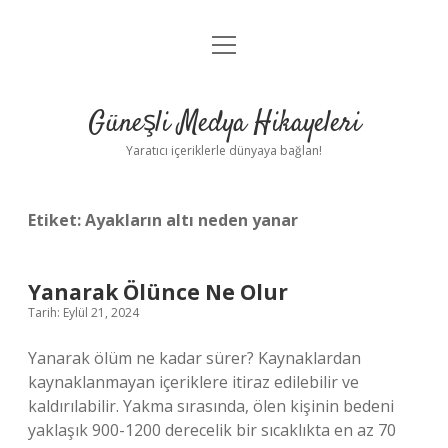
menüyü
Anasayfa
aç
Gizlilik Politikası
Güneşli Medya Hikayeleri
Yasal Uyarı
Yaratıcı içeriklerle dünyaya bağlan!
Hakkımızda
Etiket:
Ayakların altı neden yanar
Yanarak Ölünce Ne Olur
Tarih: Eylül 21, 2024
Yanarak ölüm ne kadar sürer? Kaynaklardan
kaynaklanmayan içeriklere itiraz edilebilir ve
kaldırılabilir. Yakma sırasında, ölen kişinin bedeni
yaklaşık 900-1200 derecelik bir sıcaklıkta en az 70