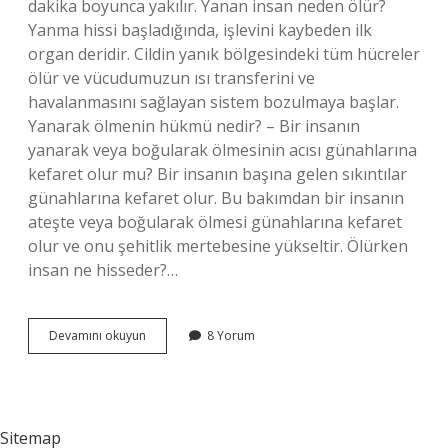
dakika boyunca yakılır. Yanan insan neden ölür?
Yanma hissi başladığında, işlevini kaybeden ilk
organ deridir. Cildin yanık bölgesindeki tüm hücreler
ölür ve vücudumuzun ısı transferini ve
havalanmasını sağlayan sistem bozulmaya başlar.
Yanarak ölmenin hükmü nedir? – Bir insanın
yanarak veya boğularak ölmesinin acısı günahlarına
kefaret olur mu? Bir insanın başına gelen sıkıntılar
günahlarına kefaret olur. Bu bakımdan bir insanın
ateşte veya boğularak ölmesi günahlarına kefaret
olur ve onu şehitlik mertebesine yükseltir. Ölürken
insan ne hisseder?…
Yanarak
Devamını okuyun
8 Yorum
Ölünce
Ne
Olur
Sitemap