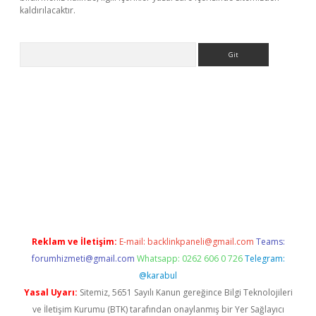
kaldırılacaktır.
Arama
et
tulipbetgiris.org
Reklam ve İletişim:
E-mail:
backlinkpaneli@gmail.com
Teams:
forumhizmeti@gmail.com
Whatsapp: 0262 606 0 726
Telegram:
@karabul
Yasal Uyarı:
Sitemiz, 5651 Sayılı Kanun gereğince Bilgi Teknolojileri
ve İletişim Kurumu (BTK) tarafından onaylanmış bir Yer Sağlayıcı