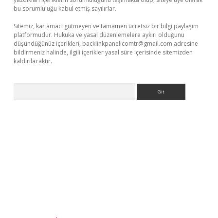
bu sorumluluğu kabul etmiş sayılırlar.
Sitemiz, kar amacı gütmeyen ve tamamen ücretsiz bir bilgi paylaşım
platformudur. Hukuka ve yasal düzenlemelere aykırı olduğunu
düşündüğünüz içerikleri,
backlinkpanelicomtr@gmail.com
adresine
bildirmeniz halinde, ilgili içerikler yasal süre içerisinde sitemizden
kaldırılacaktır.
Arama
grandoperabet
tulipbetgiris.org