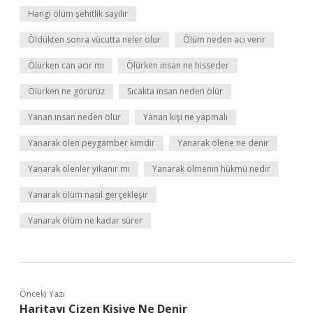
Hangi ölüm şehitlik sayılır
Öldükten sonra vücutta neler olur
Ölüm neden acı verir
Ölürken can acır mı
Ölürken insan ne hisseder
Ölürken ne görürüz
Sıcakta insan neden ölür
Yanan insan neden ölür
Yanan kişi ne yapmalı
Yanarak ölen peygamber kimdir
Yanarak ölene ne denir
Yanarak ölenler yıkanır mı
Yanarak ölmenin hükmü nedir
Yanarak ölüm nasıl gerçekleşir
Yanarak ölüm ne kadar sürer
Önceki Yazı
Haritayı Çizen Kişiye Ne Denir