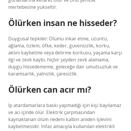
günahlarına kefaret olur ve onu şehitlik
mertebesine yükseltir.
Ölürken insan ne hisseder?
Duygusal tepkiler: Ölümü inkar etme, üzüntü,
ağlama, özlem, öfke, keder, güvensizlik, korku,
aklını kaybetme veya delirme korkusu, yaşama karşı
ilgi ve zevk kaybı, hiçbir şeyden zevk alamama,
duygu hissedememe, geleceğe dair umutsuzluk ve
karamsarlık, yalnızlık, çaresizlik.
Ölürken can acır mı?
İp atardamarlara baskı yapmadığı için kişi bayılamaz
ve acı içinde ölür. Elektrik çarpmasından
kaynaklanan ölüm nedeni kalbin aniden işlevini
kaybetmesidir. İnfaz amacıyla kullanılan elektrikli