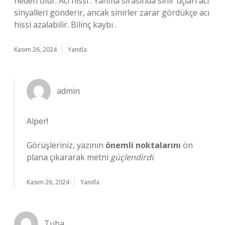
neden olur. Acı hissi . Yanma sırasında sinir uçları acı
sinyalleri gönderir, ancak sinirler zarar gördükçe acı
hissi azalabilir. Bilinç kaybı .
Kasım 26, 2024
Yanıtla
admin
Alper!
Görüşleriniz, yazının
önemli noktalarını
ön
plana çıkararak metni
güçlendirdi
.
Kasım 26, 2024
Yanıtla
Tuba