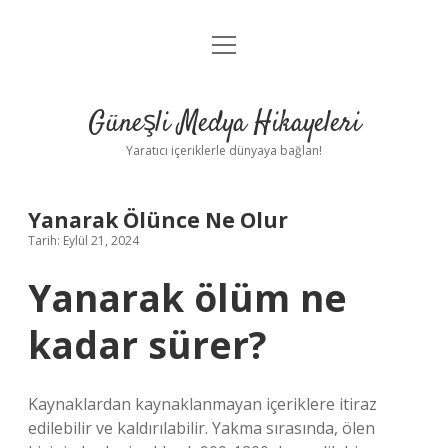
menüyü
Anasayfa
aç
Gizlilik Politikası
Güneşli Medya Hikayeleri
Yasal Uyarı
Yaratıcı içeriklerle dünyaya bağlan!
Hakkımızda
Yanarak Ölünce Ne Olur
Tarih: Eylül 21, 2024
Yanarak ölüm ne
kadar sürer?
Kaynaklardan kaynaklanmayan içeriklere itiraz
edilebilir ve kaldırılabilir. Yakma sırasında, ölen