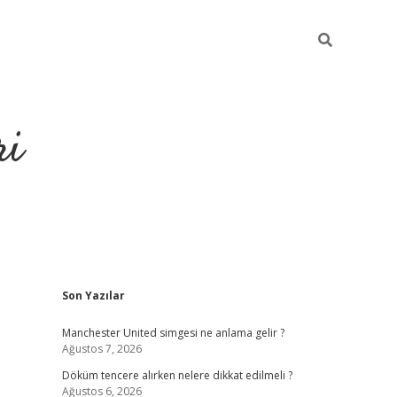
ri
Sidebar
Son Yazılar
grandoperabet
tulipbetgiris.o
Manchester United simgesi ne anlama gelir ?
Ağustos 7, 2026
Döküm tencere alırken nelere dikkat edilmeli ?
Ağustos 6, 2026