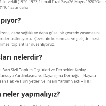
etvekili (1920-1923)1İsmail Fazıl Paşa26 Mayıs 19202Öme
21104 satır daha
apıyor?
zenli, daha sağlıklı ve daha güzel bir çevrede yaşamasını
etler üstleniyoruz. Çevrenin korunması ve geliştirilmesi
imsel toplantılar düzenliyoruz.
arı nelerdir?
Bazı Sivil Toplum Örgütleri ve Dernekler Kızılay. …
… Cansuyu Yardımlaşma ve Dayanışma Derneği. … Hayata
san Hak ve Hürriyetleri ve İnsani Yardım Vakfı – İHH.
 neler yapmalıyız?