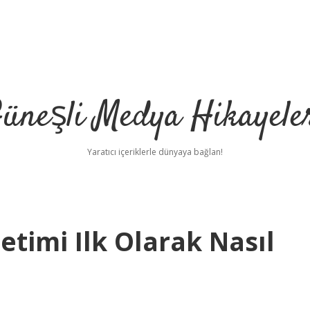
üneşli Medya Hikayele
Yaratıcı içeriklerle dünyaya bağlan!
timi Ilk Olarak Nasıl