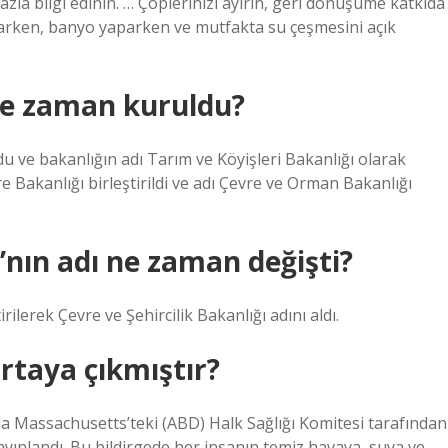
zla bilgi edinin. … Çöplerinizi ayırın, geri dönüşüme katkıda
çalarken, banyo yaparken ve mutfakta su çeşmesini açık
ne zaman kuruldu?
 ve bakanlığın adı Tarım ve Köyişleri Bakanlığı olarak
e Bakanlığı birleştirildi ve adı Çevre ve Orman Bakanlığı
ı’nın adı ne zaman değişti?
rilerek Çevre ve Şehircilik Bakanlığı adını aldı.
ortaya çıkmıştır?
lında Massachusetts’teki (ABD) Halk Sağlığı Komitesi tarafından
yayınlandı. Bu bildirgede her insanın temiz havaya, suya ve