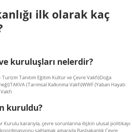
anlığı ilk olarak kaç
?
e kuruluşları nelerdir?
e Turizm Tanıtım Eğitim Kültür ve Çevre Vakfı)Doğa
erneği)TAKVA (Tarımsal Kalkınma Vakfı)WWF (Yaban Hayatı
Vakfı
n kuruldu?
Kurulu kararıyla, çevre sorunlarına ilişkin ulusal politikayı
nda koordinasyonu sağlamak amacıyla Başbakanlık Çevre