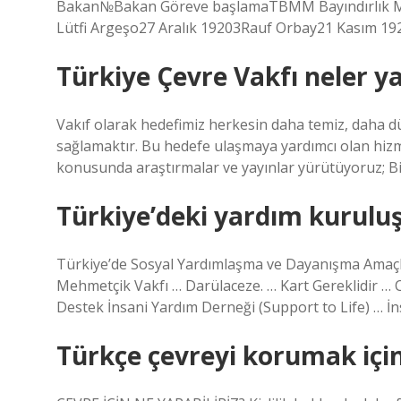
Bakan№Bakan Göreve başlamaTBMM Bayındırlık Mill
Lütfi Argeşo27 Aralık 19203Rauf Orbay21 Kasım 19
Türkiye Çevre Vakfı neler y
Vakıf olarak hedefimiz herkesin daha temiz, daha dü
sağlamaktır. Bu hedefe ulaşmaya yardımcı olan hizm
konusunda araştırmalar ve yayınlar yürütüyoruz; Bil
Türkiye’deki yardım kuruluşl
Türkiye’de Sosyal Yardımlaşma ve Dayanışma Amaçlı 
Mehmetçik Vakfı … Darülaceze. … Kart Gereklidir 
Destek İnsani Yardım Derneği (Support to Life) … İn
Türkçe çevreyi korumak için