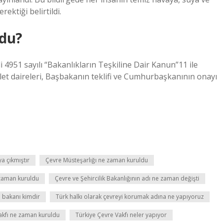
ektiği belirtildi.
ldu?
li 4951 sayılı “Bakanlıkların Teşkiline Dair Kanun”11 ile
vlet daireleri, Başbakanın teklifi ve Cumhurbaşkanının onayı
ya çıkmıştır
Çevre Müsteşarlığı ne zaman kuruldu
zaman kuruldu
Çevre ve Şehircilik Bakanlığının adı ne zaman değişti
e bakanı kimdir
Türk halkı olarak çevreyi korumak adına ne yapıyoruz
akfı ne zaman kuruldu
Türkiye Çevre Vakfı neler yapıyor