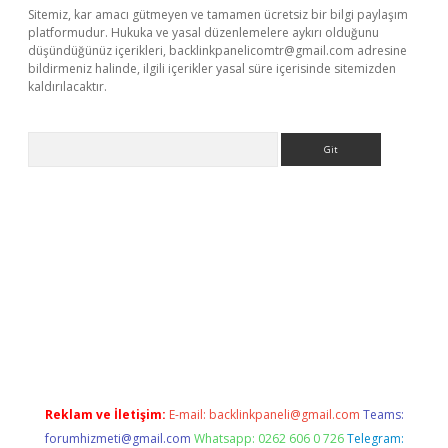
Sitemiz, kar amacı gütmeyen ve tamamen ücretsiz bir bilgi paylaşım
platformudur. Hukuka ve yasal düzenlemelere aykırı olduğunu
düşündüğünüz içerikleri,
backlinkpanelicomtr@gmail.com
adresine
bildirmeniz halinde, ilgili içerikler yasal süre içerisinde sitemizden
kaldırılacaktır.
Arama
et
tulipbetgiris.org
Reklam ve İletişim:
E-mail:
backlinkpaneli@gmail.com
Teams:
forumhizmeti@gmail.com
Whatsapp: 0262 606 0 726
Telegram: