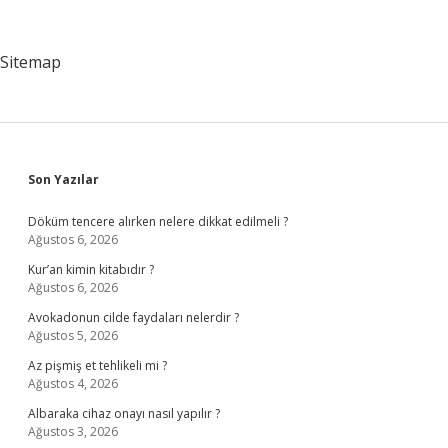
Ilk
Olarak
Nasıl
Sitemap
Örgütlenmiştir
Sidebar
Son Yazılar
Döküm tencere alırken nelere dikkat edilmeli ?
Ağustos 6, 2026
Kur’an kimin kitabıdır ?
Ağustos 6, 2026
Avokadonun cilde faydaları nelerdir ?
Ağustos 5, 2026
Az pişmiş et tehlikeli mi ?
Ağustos 4, 2026
Albaraka cihaz onayı nasıl yapılır ?
Ağustos 3, 2026