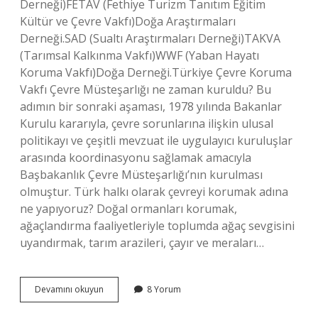
Derneği)FETAV (Fethiye Turizm Tanıtım Eğitim
Kültür ve Çevre Vakfı)Doğa Araştırmaları
Derneği.SAD (Sualtı Araştırmaları Derneği)TAKVA
(Tarımsal Kalkınma Vakfı)WWF (Yaban Hayatı
Koruma Vakfı)Doğa Derneği.Türkiye Çevre Koruma
Vakfı Çevre Müsteşarlığı ne zaman kuruldu? Bu
adımın bir sonraki aşaması, 1978 yılında Bakanlar
Kurulu kararıyla, çevre sorunlarına ilişkin ulusal
politikayı ve çeşitli mevzuat ile uygulayıcı kuruluşlar
arasında koordinasyonu sağlamak amacıyla
Başbakanlık Çevre Müsteşarlığı’nın kurulması
olmuştur. Türk halkı olarak çevreyi korumak adına
ne yapıyoruz? Doğal ormanları korumak,
ağaçlandırma faaliyetleriyle toplumda ağaç sevgisini
uyandırmak, tarım arazileri, çayır ve meraları…
Türkiyede
Devamını okuyun
8 Yorum
Çevre
Yönetimi