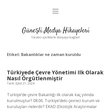
menüyü
Anasayfa
aç
Gizlilik Politikası
Güneşli Medya Hikayeleri
Yasal Uyarı
Yaratıcı içeriklerle dünyaya bağlan!
Hakkımızda
Etiket:
Bakanlıklar ne zaman kuruldu
Türkiyede Çevre Yönetimi Ilk Olarak
Nasıl Örgütlenmiştir
Tarih: Eylül 21, 2024
Türkiye’de çevre Bakanlığı ilk olarak kaç yılında
kurulmuştur? 08.06. Türkiye’deki çevreci kurum ve
kuruluşları nelerdir? EKAD (Ekolojik Araştırmalar