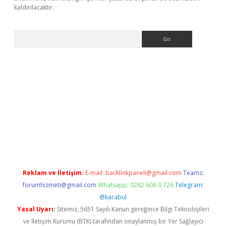
kaldırılacaktır.
Arama
bet
tulipbetgiris.org
Reklam ve İletişim:
E-mail:
backlinkpaneli@gmail.com
Teams:
forumhizmeti@gmail.com
Whatsapp: 0262 606 0 726
Telegram:
@karabul
Yasal Uyarı:
Sitemiz, 5651 Sayılı Kanun gereğince Bilgi Teknolojileri
ve İletişim Kurumu (BTK) tarafından onaylanmış bir Yer Sağlayıcı