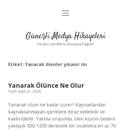
menüyü
Anasayfa
aç
Gizlilik Politikası
Güneşli Medya Hikayeleri
Yasal Uyarı
Yaratıcı içeriklerle dünyaya bağlan!
Hakkımızda
Etiket:
Yanarak ölenler yıkanır mı
Yanarak Ölünce Ne Olur
Tarih: Eylül 21, 2024
Yanarak ölüm ne kadar sürer? Kaynaklardan
kaynaklanmayan içeriklere itiraz edilebilir ve
kaldırılabilir. Yakma sırasında, ölen kişinin bedeni
yaklaşık 900-1200 derecelik bir sıcaklıkta en az 70