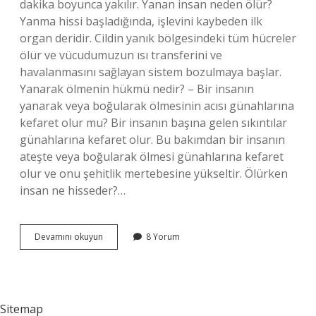
dakika boyunca yakılır. Yanan insan neden ölür?
Yanma hissi başladığında, işlevini kaybeden ilk
organ deridir. Cildin yanık bölgesindeki tüm hücreler
ölür ve vücudumuzun ısı transferini ve
havalanmasını sağlayan sistem bozulmaya başlar.
Yanarak ölmenin hükmü nedir? – Bir insanın
yanarak veya boğularak ölmesinin acısı günahlarına
kefaret olur mu? Bir insanın başına gelen sıkıntılar
günahlarına kefaret olur. Bu bakımdan bir insanın
ateşte veya boğularak ölmesi günahlarına kefaret
olur ve onu şehitlik mertebesine yükseltir. Ölürken
insan ne hisseder?…
Yanarak
Devamını okuyun
8 Yorum
Ölünce
Ne
Olur
Sitemap