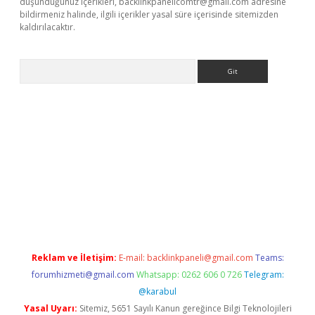
düşündüğünüz içerikleri,
backlinkpanelicomtr@gmail.com
adresine
bildirmeniz halinde, ilgili içerikler yasal süre içerisinde sitemizden
kaldırılacaktır.
Arama
bet
tulipbetgiris.org
Reklam ve İletişim:
E-mail:
backlinkpaneli@gmail.com
Teams:
forumhizmeti@gmail.com
Whatsapp: 0262 606 0 726
Telegram:
@karabul
Yasal Uyarı:
Sitemiz, 5651 Sayılı Kanun gereğince Bilgi Teknolojileri