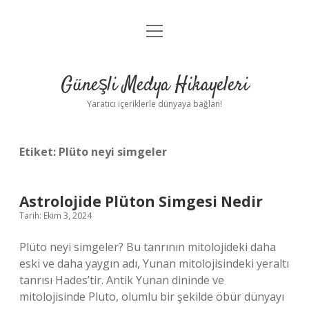
menüyü
Anasayfa
aç
Gizlilik Politikası
Güneşli Medya Hikayeleri
Yasal Uyarı
Yaratıcı içeriklerle dünyaya bağlan!
Hakkımızda
Etiket:
Plüto neyi simgeler
Astrolojide Plüton Simgesi Nedir
Tarih: Ekim 3, 2024
Plüto neyi simgeler? Bu tanrının mitolojideki daha
eski ve daha yaygın adı, Yunan mitolojisindeki yeraltı
tanrısı Hades’tir. Antik Yunan dininde ve
mitolojisinde Pluto, olumlu bir şekilde öbür dünyayı