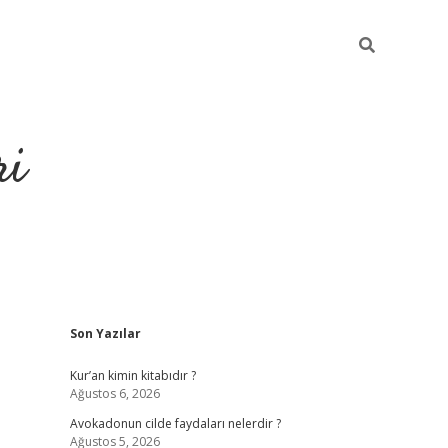
ri
Sidebar
Son Yazılar
grandoperabet
tulipbetgiris.
Kur’an kimin kitabıdır ?
Ağustos 6, 2026
Avokadonun cilde faydaları nelerdir ?
Ağustos 5, 2026