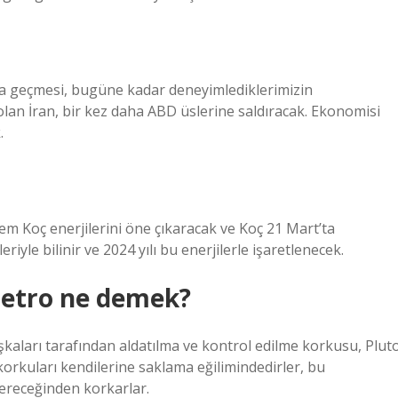
na geçmesi, bugüne kadar deneyimlediklerimizin
olan İran, bir kez daha ABD üslerine saldıracak. Ekonomisi
.
em Koç enerjilerini öne çıkaracak ve Koç 21 Mart’ta
leriyle bilinir ve 2024 yılı bu enerjilerle işaretlenecek.
retro ne demek?
aları tarafından aldatılma ve kontrol edilme korkusu, Plut
korkuları kendilerine saklama eğilimindedirler, bu
ereceğinden korkarlar.