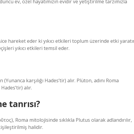
düncü ev, özel hayatımızın evidir ve yetiştirilme tarzımızla
e hareket eder ki yıkıcı etkileri toplum üzerinde etki yaratır
leri yıkıcı etkileri temsil eder.
n (Yunanca karşılığı Hades’tir) alır. Plüton, adını Roma
Hades’tir) alır.
e tanrısı?
τος), Roma mitolojisinde sıklıkla Plutus olarak adlandırılır,
şileştirilmiş halidir.