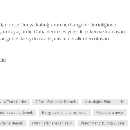
madan önce Dünya kabuğunun herhangi bir derinliğinde
an kayaçlardır. Daha derin seviyelerde çöken ve katılaşan
r genellikle iyi kristalleşmiş minerallerden oluşan
rde
Neyi Temsil eder
7 Evde Plüton Ne Demek
Astrolojide Plüton nedir
üton retro ne demek
Hangi ev ölümü temsil eder
Pluto etkisi nedir
evde ne demek
Plüton adı nereden gelir
Plüton hangi burçta yücelir