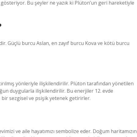
österiyor. Bu şeyler ne yazık ki Plüton’un geri hareketiyle
?
r. Güçlü burcu Aslan, en zayıf burcu Kova ve kötü burcu
ırılmış yönleriyle ilişkilendirilir. Plüton tarafından yönetilen
 duygularla ilişkilendirilir. Bu enerjiler 12. evde
bir sezgisel ve psişik yetenek getirirler.
evimizi ve aile hayatımızı sembolize eder. Doğum haritamızın