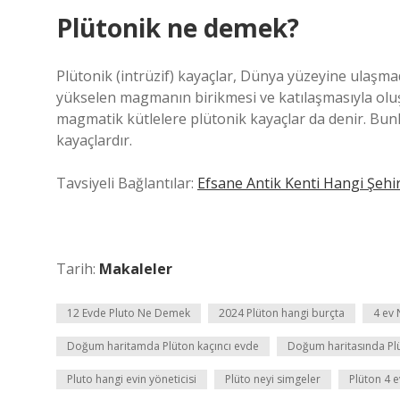
Plütonik ne demek?
Plütonik (intrüzif) kayaçlar, Dünya yüzeyine ulaş
yükselen magmanın birikmesi ve katılaşmasıyla oluş
magmatik kütlelere plütonik kayaçlar da denir. Bunla
kayaçlardır.
Tavsiyeli Bağlantılar:
Efsane Antik Kenti Hangi Şehi
Tarih:
Makaleler
12 Evde Pluto Ne Demek
2024 Plüton hangi burçta
4 ev 
Doğum haritamda Plüton kaçıncı evde
Doğum haritasında Pl
Pluto hangi evin yöneticisi
Plüto neyi simgeler
Plüton 4 